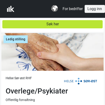
For bedrifter
Logg inn
Søk her
Ledig stilling
Helse Sør-øst RHF
Overlege/Psykiater
Offentlig forvaltning