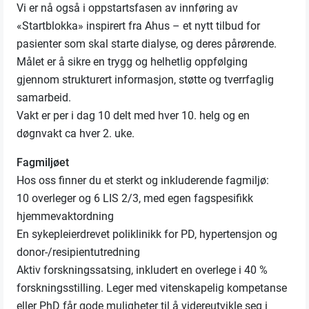
Vi er nå også i oppstartsfasen av innføring av
«Startblokka» inspirert fra Ahus – et nytt tilbud for
pasienter som skal starte dialyse, og deres pårørende.
Målet er å sikre en trygg og helhetlig oppfølging
gjennom strukturert informasjon, støtte og tverrfaglig
samarbeid.
Vakt er per i dag 10 delt med hver 10. helg og en
døgnvakt ca hver 2. uke.
Fagmiljøet
Hos oss finner du et sterkt og inkluderende fagmiljø:
10 overleger og 6 LIS 2/3, med egen fagspesifikk
hjemmevaktordning
En sykepleierdrevet poliklinikk for PD, hypertensjon og
donor-/resipientutredning
Aktiv forskningssatsing, inkludert en overlege i 40 %
forskningsstilling. Leger med vitenskapelig kompetanse
eller PhD får gode muligheter til å videreutvikle seg i