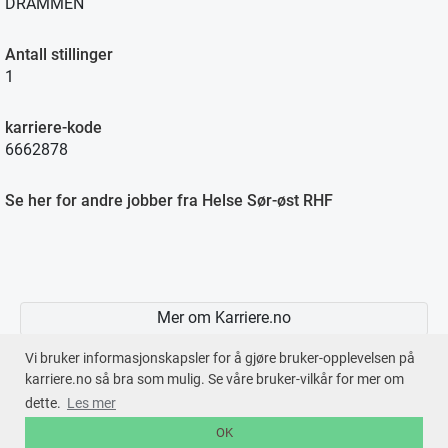
DRAMMEN
Antall stillinger
1
karriere-kode
6662878
Se her for andre jobber fra Helse Sør-øst RHF
Mer om Karriere.no
Vi bruker informasjonskapsler for å gjøre bruker-opplevelsen på
karriere.no så bra som mulig. Se våre bruker-vilkår for mer om
dette.
Les mer
En tjeneste fra © 2026
Karriere.no
OK