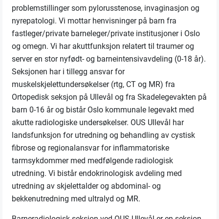
problemstillinger som pylorusstenose, invaginasjon og
nyrepatologi. Vi mottar henvisninger på barn fra
fastleger/private barneleger/private institusjoner i Oslo
og omegn. Vi har akuttfunksjon relatert til traumer og
server en stor nyfødt- og barneintensivavdeling (0-18 år).
Seksjonen har i tillegg ansvar for
muskelskjelettundersøkelser (rtg, CT og MR) fra
Ortopedisk seksjon på Ullevål og fra Skadelegevakten på
barn 0-16 år og bistår Oslo kommunale legevakt med
akutte radiologiske undersøkelser. OUS Ullevål har
landsfunksjon for utredning og behandling av cystisk
fibrose og regionalansvar for inflammatoriske
tarmsykdommer med medfølgende radiologisk
utredning. Vi bistår endokrinologisk avdeling med
utredning av skjelettalder og abdominal- og
bekkenutredning med ultralyd og MR.
Barneradiologisk seksjon ved OUS Ullevål er en seksjon