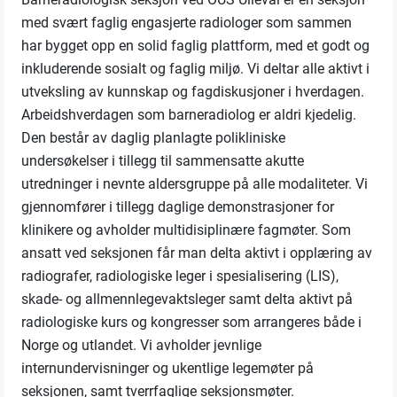
med svært faglig engasjerte radiologer som sammen
har bygget opp en solid faglig plattform, med et godt og
inkluderende sosialt og faglig miljø. Vi deltar alle aktivt i
utveksling av kunnskap og fagdiskusjoner i hverdagen.
Arbeidshverdagen som barneradiolog er aldri kjedelig.
Den består av daglig planlagte polikliniske
undersøkelser i tillegg til sammensatte akutte
utredninger i nevnte aldersgruppe på alle modaliteter. Vi
gjennomfører i tillegg daglige demonstrasjoner for
klinikere og avholder multidisiplinære fagmøter. Som
ansatt ved seksjonen får man delta aktivt i opplæring av
radiografer, radiologiske leger i spesialisering (LIS),
skade- og allmennlegevaktsleger samt delta aktivt på
radiologiske kurs og kongresser som arrangeres både i
Norge og utlandet. Vi avholder jevnlige
internundervisninger og ukentlige legemøter på
seksjonen, samt tverrfaglige seksjonsmøter.