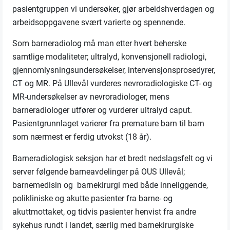
pasientgruppen vi undersøker, gjør arbeidshverdagen og
arbeidsoppgavene svært varierte og spennende.
Som barneradiolog må man etter hvert beherske
samtlige modaliteter; ultralyd, konvensjonell radiologi,
gjennomlysningsundersøkelser, intervensjonsprosedyrer,
CT og MR. På Ullevål vurderes nevroradiologiske CT- og
MR-undersøkelser av nevroradiologer, mens
barneradiologer utfører og vurderer ultralyd caput.
Pasientgrunnlaget varierer fra premature barn til barn
som nærmest er ferdig utvokst (18 år).
Barneradiologisk seksjon har et bredt nedslagsfelt og vi
server følgende barneavdelinger på OUS Ullevål;
barnemedisin og barnekirurgi med både inneliggende,
polikliniske og akutte pasienter fra barne- og
akuttmottaket, og tidvis pasienter henvist fra andre
sykehus rundt i landet, særlig med barnekirurgiske