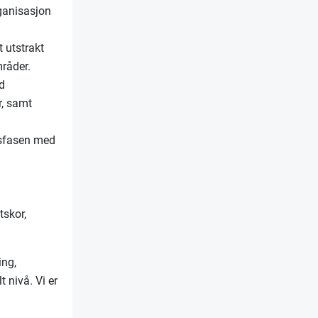
rganisasjon
t utstrakt
råder.
od
r, samt
tsfasen med
tskor,
ing,
 nivå. Vi er