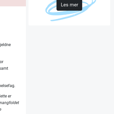
Les mer
jeldne
or
 samt
helsefag.
ette er
 mangfoldet
e