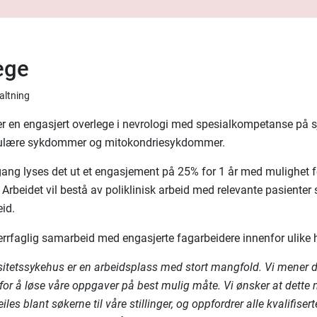
ege
valtning
ter en engasjert overlege i nevrologi med spesialkompetanse på s
lære sykdommer og mitokondriesykdommer.
gang lyses det ut et engasjement på 25% for 1 år med mulighet f
 Arbeidet vil bestå av poliklinisk arbeid med relevante pasienter
eid.
errfaglig samarbeid med engasjerte fagarbeidere innenfor ulike 
sitetssykehus er en arbeidsplass med stort mangfold. Vi mener d
for å løse våre oppgaver på best mulig måte. Vi ønsker at dette
iles blant søkerne til våre stillinger, og oppfordrer alle kvalifisert