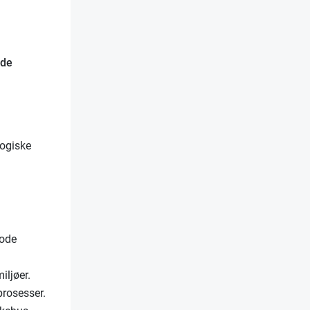
nde
logiske
gode
iljøer.
prosesser.