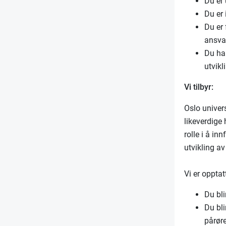
Du er 
Du er 
Du er 
ansva
Du har
utvikl
Vi tilbyr:
Oslo univer
likeverdige
rolle i å in
utvikling av
Vi er opptat
Du bli
Du bli
pårør