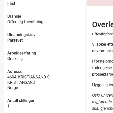
Fast
Bransje
Offentlig forvaltning
Overl
Offentlig for
Utdanningskrav
Påkrevet
Vi søker et
nevromusku
Arbeidserfaring
Ønskelig
I første om
forlengelse.
Adresse
prosjektarb
4604, KRISTIANSAND S
KRISTIANSAND
Hyggelig tv
Norge
Oslo univer
Antall stillinger
avgjørende 
1
skal gjenspe