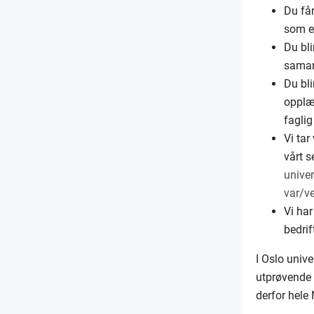
Du få
som er
Du bli
samar
Du bli
opplær
faglig
Vi ta
vårt 
unive
var/v
Vi har
bedrif
I Oslo univ
utprøvende 
derfor hele