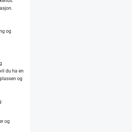
ykehus.
sasjon.
ing og
og
vil du ha en
dsplassen og
g:
er og