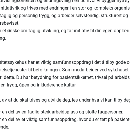
utviklingsorientert og endringsvillig i en tid hvor vi bygger nye s
initiativrik og trives med endringer i en stor og kompleks organi
faglig og personlig trygg, og arbeider selvstendig, strukturert og
rsbevisst.
 et ønske om faglig utvikling, og tar initiativ til din egen opplær
ing.
sitetssykehus har et viktig samfunnsoppdrag i det å tilby gode 
 helsetjenester til befolkningen. Som medarbeider ved sykehuset 
nfri dette. Du har betydning for pasientsikkerhet, trivsel på arbei
 en trygg, åpen og inkluderende kultur.
t av at du skal trives og utvikle deg, les under hva vi kan tilby de
r en del av en faglig sterk arbeidsplass og stolte fagpersoner.
r en del av et viktig samfunnsoppdrag, hvor du er tett på pasient
ende.