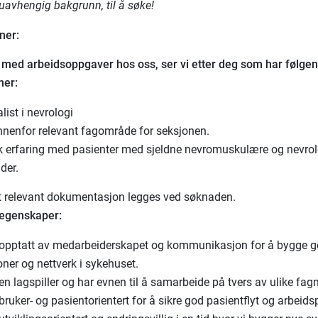
 uavhengig bakgrunn, til å søke!
ner:
s med arbeidsoppgaver hos oss, ser vi etter deg som har følge
ner:
list i nevrologi
nnenfor relevant fagområde for seksjonen.
sk erfaring med pasienter med sjeldne nevromuskulære og nevro
nder.
t relevant dokumentasjon legges ved søknaden.
 egenskaper:
 opptatt av medarbeiderskapet og kommunikasjon for å bygge 
oner og nettverk i sykehuset.
en lagspiller og har evnen til å samarbeide på tvers av ulike fagm
bruker- og pasientorientert for å sikre god pasientflyt og arbeids