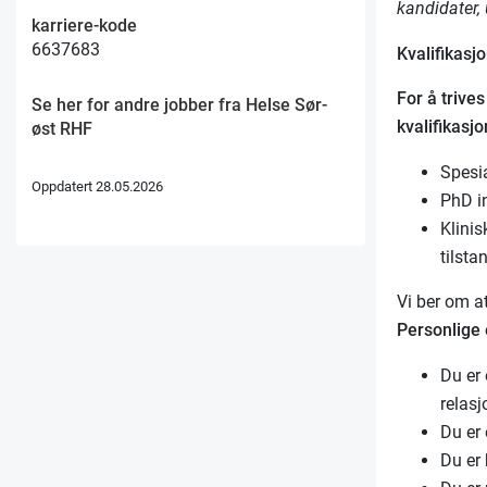
kandidater,
karriere-kode
6637683
Kvalifikasjo
For å trive
Se her for andre jobber fra Helse Sør-
kvalifikasjo
øst RHF
Spesia
Oppdatert 28.05.2026
PhD i
Klini
tilsta
Vi ber om a
Personlige
Du er
relasj
Du er 
Du er 