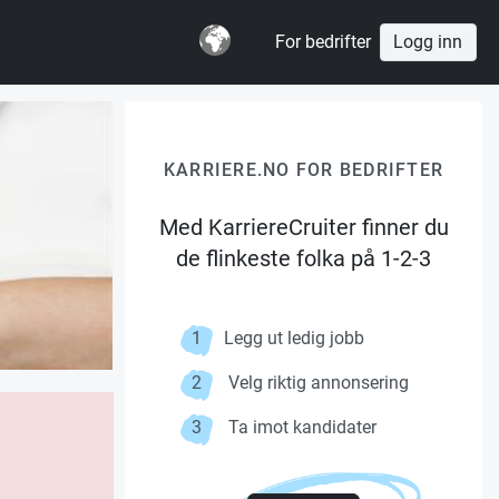
For bedrifter
Logg inn
KARRIERE.NO FOR BEDRIFTER
Med KarriereCruiter finner du
de flinkeste folka på 1-2-3
1
Legg ut ledig jobb
2
Velg riktig annonsering
3
Ta imot kandidater