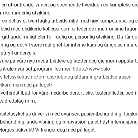
r en utfordrende, variert og spennende hverdag i en kompleks o
 i kontinuerlig utvikling.
r en del av et tverrfaglig arbeidsmiljø med høy kompetanse, og e
beid med dedikerte kolleger som er ledende innenfor sine fagom
r gitt gode muligheter for faglig og personlig utvikling. Du får g
ing og det vil være mulighet for interne kurs og årlige seminare
 påfyll underveis.
r vare på våre nye medarbeidere og støtter deg gjennom oppstar
sentrale nyansattprogram, les mer:
https://www.oslo-
rsitetssykehus.no/om-oss/jobb-og-utdanning/arbeidsplassen-
elkommen-med-pa-laget/
 velferdstilbud for våre medarbeidere, f. eks. teaterbilletter, bedrif
tsidrettslag m.m.
ersitetssykehus driver vi med avansert pasientbehandling, forskn
behandling, undervisning og innovasjon på et høyt internasjonalt
 Norges bakvakt! Vi trenger deg med på laget.