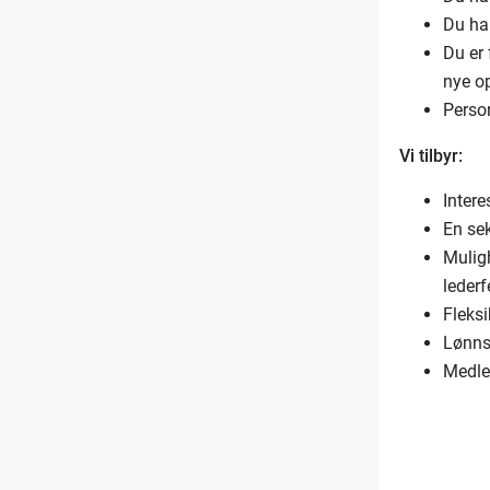
Du har
Du er 
nye o
Person
Vi tilbyr:
Inter
En se
Muligh
lederf
Fleksi
Lønns-
Medle