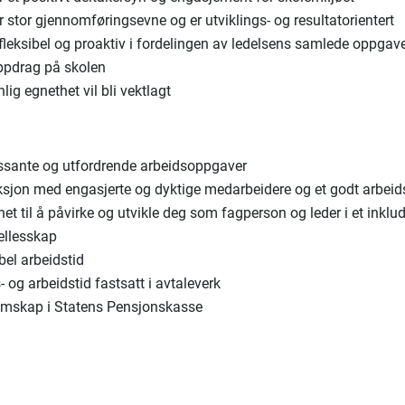
 stor gjennomføringsevne og er utviklings- og resultatorientert
fleksibel og proaktiv i fordelingen av ledelsens samlede oppgav
ppdrag på skolen
lig egnethet vil bli vektlagt
essante og utfordrende arbeidsoppgaver
ksjon med engasjerte og dyktige medarbeidere og et godt arbeid
et til å påvirke og utvikle deg som fagperson og leder i et inkl
ellesskap
bel arbeidstid
 og arbeidstid fastsatt i avtaleverk
mskap i Statens Pensjonskasse