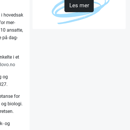
Les mer
, i hovedsak
for mer-
110 ansatte,
e på dag-
kelte i et
slovo.no
g og
027.
etanse for
 og biologi.
kretsen.
k- og