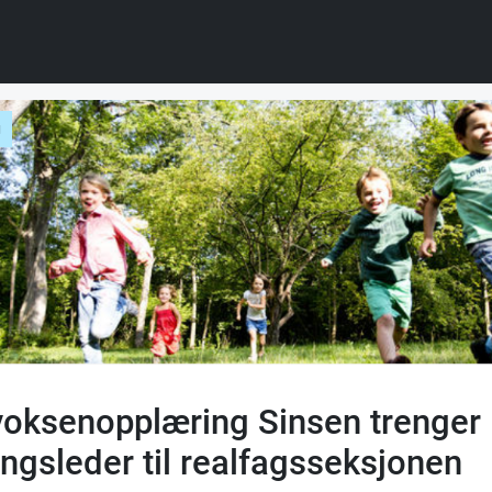
g
voksenopplæring Sinsen trenger
ingsleder til realfagsseksjonen