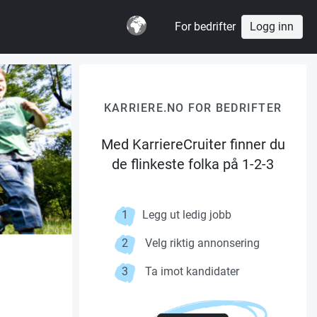
For bedrifter
Logg inn
KARRIERE.NO FOR BEDRIFTER
Med KarriereCruiter finner du
de flinkeste folka på 1-2-3
1
Legg ut ledig jobb
2
Velg riktig annonsering
3
Ta imot kandidater