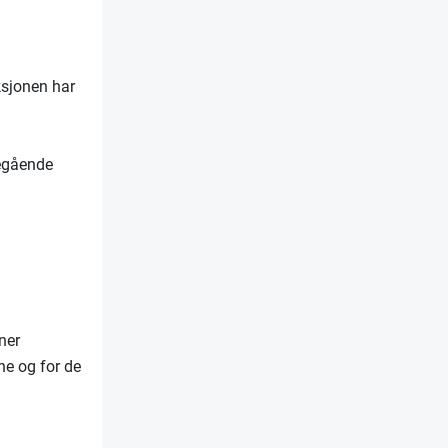
ksjonen har
regående
ner
ne og for de