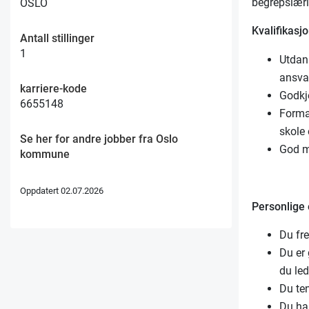
begrepslæri
OSLO
Kvalifikasjo
Antall stillinger
1
Utdann
ansva
karriere-kode
Godkj
6655148
Forma
skole 
Se her for andre jobber fra Oslo
God mu
kommune
Oppdatert 02.07.2026
Personlige
Du fre
Du er
du led
Du ten
Du har