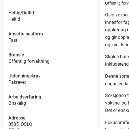
Offentlig for
Heltid/Deltid
Oslo voksen
Heltid
innenfor fa
opplæring i
Ansettelsesform
og gir oppl
Fast
og kveldstid
Bransje
Skolen har s
Offentlig forvaltning
inkluderend
Utdanningskrav
Denne somme
Påkrevet
engasjert k
Seksjonen t
Arbeidserfaring
voksne, og 
Ønskelig
Det er ønsk
Adresse
Fokusområde
0585, OSLO