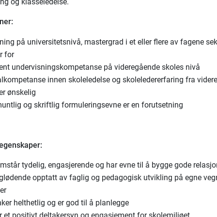
ng og klasseledelse.
ner:
ing på universitetsnivå, mastergrad i et eller flere av fagene se
r for
ent undervisningskompetanse på videregående skoles nivå
lkompetanse innen skoleledelse og skoleledererfaring fra vide
er ønskelig
ntlig og skriftlig formuleringsevne er en forutsetning
 egenskaper:
mstår tydelig, engasjerende og har evne til å bygge gode relasjo
 glødende opptatt av faglig og pedagogisk utvikling på egne veg
er
ker helthetlig og er god til å planlegge
 et positivt deltakersyn og engasjement for skolemiljøet