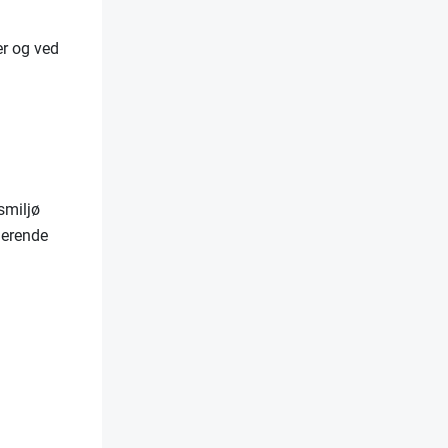
er og ved
smiljø
uderende