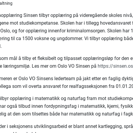
valtning
opplæring Sinsen tilbyr opplæring på videregående skoles nivå
gene mot studiekompetanse. Skolen har i tillegg hovedansvaret 
 Oslo, og for opplæring innenfor kriminalomsorgen. Skolen har 
æring til ca 1500 voksne og ungdommer. Vi tilbyr opplæring båd
.
om mål å tilby et fleksibelt og tilpasset opplæringsløp for den en
e læringsmiljø. Les mer om Oslo VO Sinsen på
https://sinsen.o
ren er Oslo VO Sinsens lederteam på jakt etter en faglig dykti
ollega som vil overta ansvaret for realfagsseksjonen fra 01.01.2
ilbyr opplæring i matematikk og naturfag fram mot studiekomp
har også tilbud innen fordypningsfag i matematikk, kjemi, fysikk
elig at den som tilsettes både har matematikk og naturfag i fag
r i seksjonens utviklingsarbeid er blant annet kartlegging, språ