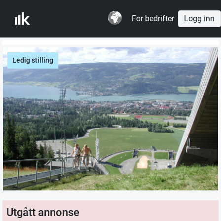
For bedrifter
Logg inn
Ledig stilling
Utgått annonse