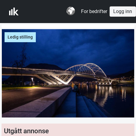
For bedrifter
Logg inn
Ledig stilling
Utgått annonse