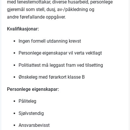
med
tene
stemottakar
, diverse husarbeid, personlege
gjeremål som stell, dusj, av-/påkledning og
andre
føre
f
allande oppgåver.
Kvalifikasjonar
:
Ingen
formell utd
anning krevst
Personleg
e eigenskapar vil verta vektlagt
Politiattest må
leggast fram ved tilsetting
Ønskeleg med førarkort klasse B
Personlege eigenskapar
:
P
åliteleg
Sjølvstendig
A
nsvarsbevisst