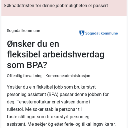
Søknadsfristen for denne jobbmuligheten er passert
Sogndal kommune
Ønsker du en
fleksibel arbeidshverdag
som BPA?
Offentlig forvaltning - Kommuneadministrasjon
Ynskjer du ein fleksibel jobb
som
brukarstyrt
personleg
assistent
(BPA)
passar denne jobben for
deg.
Tenestemottakar
er ei vaksen dame i
rullestol.
Me
søker stabil
e
person
ar
til
fast
e
stilling
ar
som
brukarstyrt personleg
assistent
.
Me
sø
kjer òg
etter
ferie-
og
tilkallingsvikarar
.