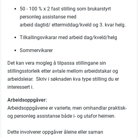
50
- 100 %
x 2
fast stilling som brukarstyrt
personleg assistanse med
arbeid
dagtid/
ettermiddag/kveld og 3. kvar helg.
Tilkallingsvikarar med arbeid
dag/kveld/helg
Sommervikarer
Det kan vera mogleg å tilpassa stillingane sin
stillingsstorleik etter avtale mellom arbeidstakar og
arbeidsleiar.
Skriv i søknaden kva type stilling du er
interessert i.
Arbeidsoppgåver
:
Arbeidsoppgåvene er varierte
,
men omhandlar praktisk
-
og personleg assistanse
både i
-
og utafor heimen.
Dette involve
rer
oppgåver
å
leine eller saman