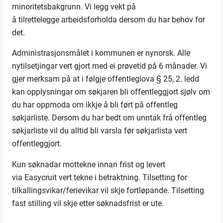
minoritetsbakgrunn. Vi legg vekt på
å
tilrettelegge
arbeidsforholda dersom du har behov for
det.
Administrasjonsmålet i kommunen er nynorsk. Alle
nytilsetjingar vert gjort med ei prøvetid på 6 månader. Vi
gjer merksam på at i følgje offentleglova § 25, 2. ledd
kan opplysningar om søkjaren bli offentleggjort sjølv om
du har oppmoda om ikkje å bli ført på offentleg
søkjarliste. Dersom du har bedt om unntak frå offentleg
søkjarliste vil du alltid bli varsla før søkjarlista vert
offentleggjort.
Kun
søknadar mottekne innan frist og levert
via
Easycruit
vert tekne i betraktning.
Tilsetting for
tilkallingsvikar/ferievikar
vil
skje fortløpande.
Tilsetting
fast stilling vil skje etter søknadsfrist er ute.