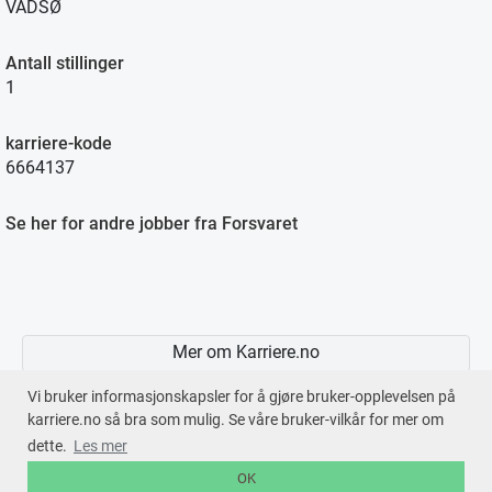
VADSØ
Antall stillinger
1
karriere-kode
6664137
Se her for andre jobber fra Forsvaret
Mer om Karriere.no
Vi bruker informasjonskapsler for å gjøre bruker-opplevelsen på
karriere.no så bra som mulig. Se våre bruker-vilkår for mer om
dette.
Les mer
En tjeneste fra © 2026
Karriere.no
OK