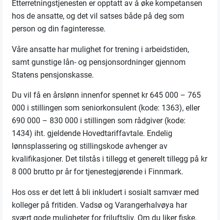
Etterretningstjenesten er opptatt av å øke kompetansen
hos de ansatte, og det vil satses både på deg som
person og din faginteresse.
Våre ansatte har mulighet for trening i arbeidstiden,
samt gunstige lån- og pensjonsordninger gjennom
Statens pensjonskasse.
Du vil få en årslønn innenfor spennet kr 645 000 – 765
000 i stillingen som seniorkonsulent (kode: 1363), eller
690 000 – 830 000 i stillingen som rådgiver (kode:
1434) iht. gjeldende Hovedtariffavtale. Endelig
lønnsplassering og stillingskode avhenger av
kvalifikasjoner. Det tilstås i tillegg et generelt tillegg på kr
8 000 brutto pr år for tjenestegjørende i Finnmark.
Hos oss er det lett å bli inkludert i sosialt samvær med
kolleger på fritiden. Vadsø og Varangerhalvøya har
svært gode muligheter for friluftsliv. Om du liker fiske,