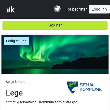
For bedrifter
Logg inn
Søk her
Ledig stilling
Senja kommune
Lege
Offentlig forvaltning - Kommuneadministrasjon