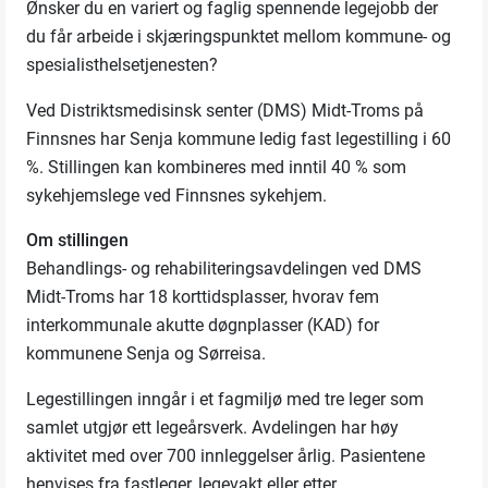
Ønsker du en variert og faglig spennende legejobb der
du får arbeide i skjæringspunktet mellom kommune- og
spesialisthelsetjenesten?
Ved Distriktsmedisinsk senter (DMS) Midt-Troms på
Finnsnes har Senja kommune ledig fast legestilling i 60
%. Stillingen kan kombineres med inntil 40 % som
sykehjemslege ved Finnsnes sykehjem.
Om stillingen
Behandlings- og rehabiliteringsavdelingen ved DMS
Midt-Troms har 18 korttidsplasser, hvorav fem
interkommunale akutte døgnplasser (KAD) for
kommunene Senja og Sørreisa.
Legestillingen inngår i et fagmiljø med tre leger som
samlet utgjør ett legeårsverk. Avdelingen har høy
aktivitet med over 700 innleggelser årlig. Pasientene
henvises fra fastleger, legevakt eller etter