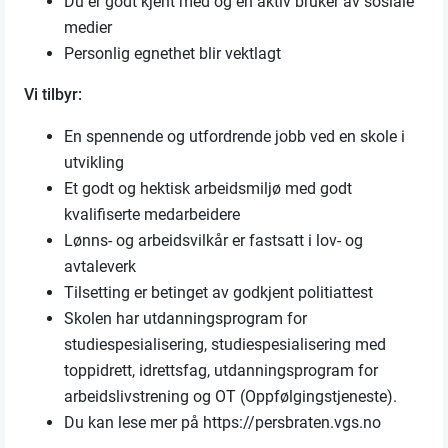
Du er godt kjent med og en aktiv bruker av sosiale
medier
Personlig egnethet blir vektlagt
Vi tilbyr:
En spennende og utfordrende jobb ved en skole i
utvikling
Et godt og hektisk arbeidsmiljø med godt
kvalifiserte medarbeidere
Lønns- og arbeidsvilkår er fastsatt i lov- og
avtaleverk
Tilsetting er betinget av godkjent politiattest
Skolen har utdanningsprogram for
studiespesialisering, studiespesialisering med
toppidrett, idrettsfag, utdanningsprogram for
arbeidslivstrening og OT (Oppfølgingstjeneste).
Du kan lese mer på https://persbraten.vgs.no