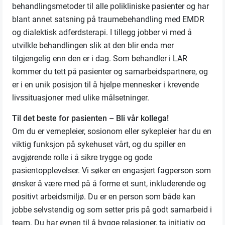
behandlingsmetoder til alle polikliniske pasienter og har
blant annet satsning på traumebehandling med EMDR
og dialektisk adferdsterapi. I tillegg jobber vi med å
utvilkle behandlingen slik at den blir enda mer
tilgjengelig enn den er i dag. Som behandler i LAR
kommer du tett på pasienter og samarbeidspartnere, og
er i en unik posisjon til å hjelpe mennesker i krevende
livssituasjoner med ulike målsetninger.
Til det beste for pasienten – Bli vår kollega!
Om du er vernepleier, sosionom eller sykepleier har du en
viktig funksjon på sykehuset vårt, og du spiller en
avgjørende rolle i å sikre trygge og gode
pasientopplevelser. Vi søker en engasjert fagperson som
ønsker å være med på å forme et sunt, inkluderende og
positivt arbeidsmiljø. Du er en person som både kan
jobbe selvstendig og som setter pris på godt samarbeid i
team. Du har evnen til å bygge relasjoner, ta initiativ og