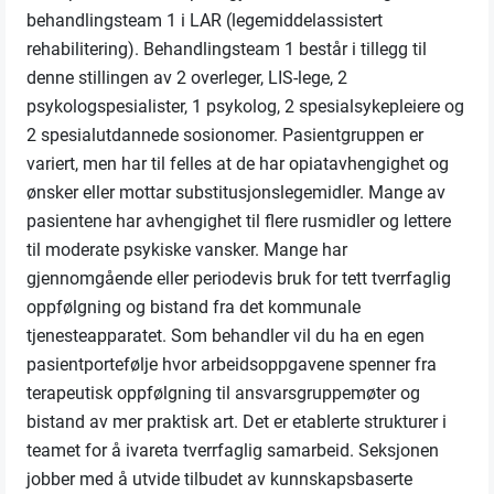
behandlingsteam 1 i LAR (legemiddelassistert
rehabilitering). Behandlingsteam 1 består i tillegg til
denne stillingen av 2 overleger, LIS-lege, 2
psykologspesialister, 1 psykolog, 2 spesialsykepleiere og
2 spesialutdannede sosionomer. Pasientgruppen er
variert, men har til felles at de har opiatavhengighet og
ønsker eller mottar substitusjonslegemidler. Mange av
pasientene har avhengighet til flere rusmidler og lettere
til moderate psykiske vansker. Mange har
gjennomgående eller periodevis bruk for tett tverrfaglig
oppfølgning og bistand fra det kommunale
tjenesteapparatet. Som behandler vil du ha en egen
pasientportefølje hvor arbeidsoppgavene spenner fra
terapeutisk oppfølgning til ansvarsgruppemøter og
bistand av mer praktisk art. Det er etablerte strukturer i
teamet for å ivareta tverrfaglig samarbeid. Seksjonen
jobber med å utvide tilbudet av kunnskapsbaserte