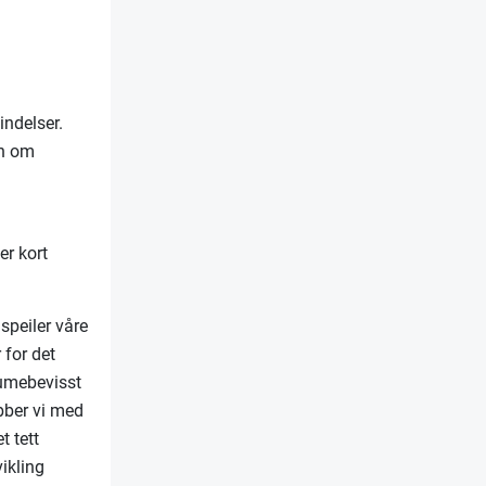
indelser.
on om
er kort
speiler våre
 for det
aumebevisst
obber vi med
t tett
ikling