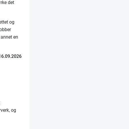
yrke det
ettet og
jobber
 annet en
 16.09.2026
t
verk, og