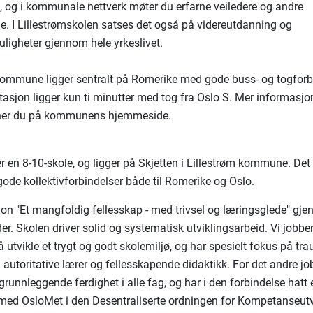
e, og i kommunale nettverk møter du erfarne veiledere og andre
. I Lillestrømskolen satses det også på videreutdanning og
uligheter gjennom hele yrkeslivet.
kommune ligger sentralt på Romerike med gode buss- og togforb
stasjon ligger kun ti minutter med tog fra Oslo S. Mer informasj
nner du på kommunens hjemmeside.
r en 8-10-skole, og ligger på Skjetten i Lillestrøm kommune. Det 
gode kollektivforbindelser både til Romerike og Oslo.
jon "Et mangfoldig fellesskap - med trivsel og læringsglede" gjen
r. Skolen driver solid og systematisk utviklingsarbeid. Vi jobber
å utvikle et trygt og godt skolemiljø, og har spesielt fokus på tr
n autoritative lærer og fellesskapende didaktikk. For det andre j
runnleggende ferdighet i alle fag, og har i den forbindelse hatt e
ed OsloMet i den Desentraliserte ordningen for Kompetanseutv