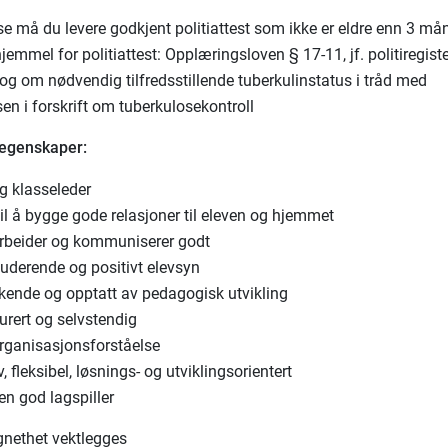
lse må du levere godkjent politiattest som ikke er eldre enn 3 må
emmel for politiattest: Opplæringsloven § 17-11, jf. politiregist
, og om nødvendig tilfredsstillende tuberkulinstatus i tråd med
n i forskrift om tuberkulosekontroll
 egenskaper:
g klasseleder
il å bygge gode relasjoner til eleven og hjemmet
beider og kommuniserer godt
luderende og positivt elevsyn
kende og opptatt av pedagogisk utvikling
urert og selvstendig
rganisasjonsforståelse
v, fleksibel, løsnings- og utviklingsorientert
en god lagspiller
gnethet vektlegges