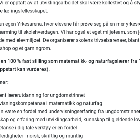
 er opptatt av at utviklingsarbeidet skal være kollektivt og å st
le læringsfellesskapet.
en egen Yrkesarena, hvor elevene får prøve seg på en mer yrkesr
lnærming til skolehverdagen. Vi har også et eget miljøteam, som 
e med elevmiljøet. De organiserer skolens trivselsarenaer, blant
rshop og et gamingrom.
g en 100 % fast stilling som matematikk- og naturfagslærer fra
oppstart kan vurderes).
ner:
ent lærerutdanning for ungdomstrinnet
visningskompetanse i matematikk og naturfag
an være en fordel med undervisningserfaring fra ungdomstrinne
ap og erfaring med utviklingsarbeid, kunnskap til gjeldende lov
anse i digitale verktøy er en fordel
erdigheter i norsk, skriftlig og muntlig