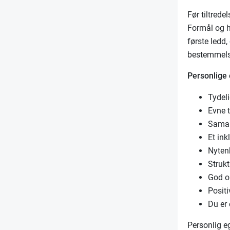
Før tiltrede
Formål og hj
første ledd
bestemmelse
Personlige
Tydeli
Evne t
Samar
Et ink
Nyten
Strukt
God o
Positi
Du er 
Personlig e