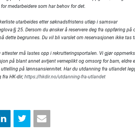
ge for medarbeidere som har behov for det.
kerliste utarbeides etter søknadsfristens utløp i samsvar
eglova § 25. Dersom du ønsker å reservere deg fra oppføring på o
må dette begrunnes. Du vil bli varslet om reservasjonen ikke tas t
 attester må lastes opp i rekrutteringsportalen. Vi gjør oppmerk
on på blant annet avtjent verneplikt og omsorg for barn, eldre e
 uttelling på lønnsansiennitet. Har du utdanning fra utlandet leg
 fra HK-dir;
https://hkdir.no/utdanning-fra-utlandet