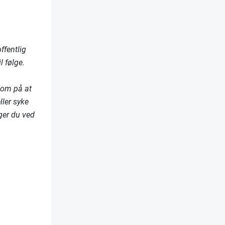
ffentlig
il følge.
som på at
ller syke
ger du ved