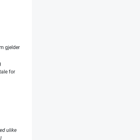
om gjelder
g
tale for
ed ulike
l