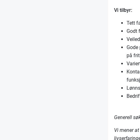
Vi tilbyr:
Tett 
Godt f
Veile
Gode p
på fri
Varier
Kontak
funksj
Lønnsi
Bedri
Generell sø
Vi mener at
livserfaring