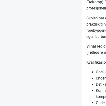
(DeKomp). Vi
profesjonel
Skolen har 
praktisk ti
forebyggend
egen barbe
Vi har ledi
(Tidligere 
Kvalifikasjo
Godkj
Under
Det k
Kunnsk
kompet
Gode f