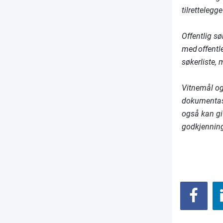
tilretteleg
Offentlig sø
med offentl
søkerliste, 
Vitnemål og
dokumentasj
også kan gi
godkjenning