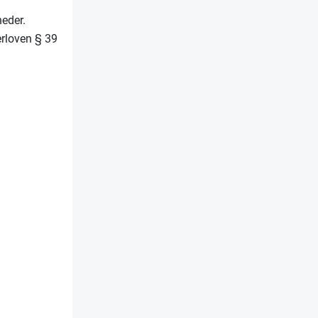
neder.
erloven § 39