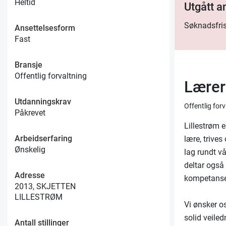
Heltid
Utgått 
Søknadsfris
Ansettelsesform
Fast
Bransje
Offentlig forvaltning
Lærer
Utdanningskrav
Offentlig for
Påkrevet
Lillestrøm 
Arbeidserfaring
lære, trives
Ønskelig
lag rundt vå
deltar også
Adresse
kompetanse
2013, SKJETTEN
LILLESTRØM
Vi ønsker o
solid veiled
Antall stillinger