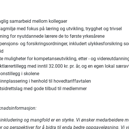
faglig samarbeid mellom kollegaer
agmiljø med fokus på læring og utvikling, trygghet og trivsel
dning for nyutdannede lærere de to første yrkesårene
ensjons- og forsikringsordninger, inkludert ulykkesforsikring s
tid
te muligheter for kompetanseutvikling, etter - og videreutdannin
tlærertillegg med inntil 32.000 kr. pr. år, og en egen lokal særav
onstillegg i skolene
nnplassering i henhold til hovedtariffavtalen
ftsidrettslag med gode tilbud til medlemmer
knadsinformasjon:
 inkludering og mangfold er en styrke. Vi ønsker medarbeidere m
er og perspektiver for å bidra til enda bedre oppgaveløsning. Vi vi