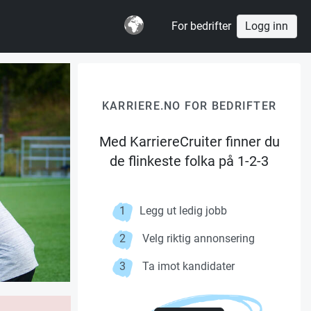
For bedrifter
Logg inn
KARRIERE.NO FOR BEDRIFTER
Med KarriereCruiter finner du
de flinkeste folka på 1-2-3
1
Legg ut ledig jobb
2
Velg riktig annonsering
3
Ta imot kandidater