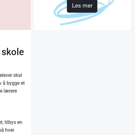
Les mer
 skole
elever skal
av å bygge et
le lærere
, tilbys en
på hver