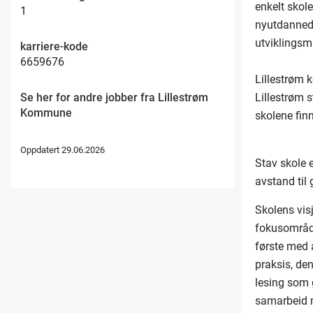
enkelt skol
1
nyutdannede
utviklingsm
karriere-kode
6659676
Lillestrøm 
Lillestrøm 
Se her for andre jobber fra Lillestrøm
Kommune
skolene fi
Oppdatert 29.06.2026
Stav skole e
avstand til 
Skolens vis
fokusområde
første med 
praksis, de
lesing som g
samarbeid m