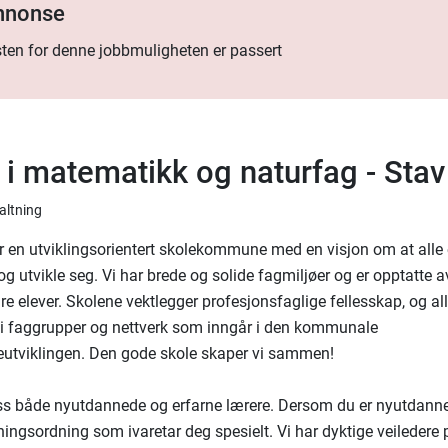
annonse
ten for denne jobbmuligheten er passert
 i matematikk og naturfag - Stav
valtning
er en utviklingsorientert skolekommune med en visjon om at alle 
 og utvikle seg. Vi har brede og solide fagmiljøer og er opptatte 
re elever. Skolene vektlegger profesjonsfaglige fellesskap, og al
 i faggrupper og nettverk som inngår i den kommunale
utviklingen. Den gode skole skaper vi sammen!
ss både nyutdannede og erfarne lærere. Dersom du er nyutdannet
ningsordning som ivaretar deg spesielt. Vi har dyktige veiledere 