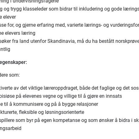
ning i undervisningsfagene
g og trygg klasseleder som bidrar til inkludering og gode læring
le elever
sse for, og gjerne erfaring med, varierte lærings- og vurderingsfo
e elevers læring
søker fra land utenfor Skandinavia, må du ha bestått norskprøve 
ntlig
 egenskaper:
 dere som:
iverte av det viktige læreroppdraget, både det faglige og det sos
isiøse på elevenes vegne og villige til å gjøre en innsats
de til å kommunisere og på å bygge relasjoner
ukturerte, fleksible og løsningsorienterte
gspillere som byr på egen kompetanse og som ønsker å bidra i s
ingsarbeid