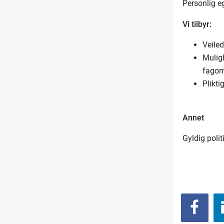
Personlig egn
Vi tilbyr:
Veile
Mulig
fagom
Plikt
Annet
Gyldig poli