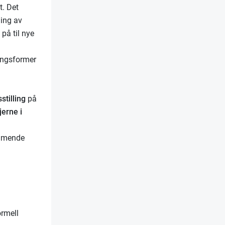
t. Det
ing av
 på til nye
ringsformer
stilling
på
jerne i
ommende
ormell