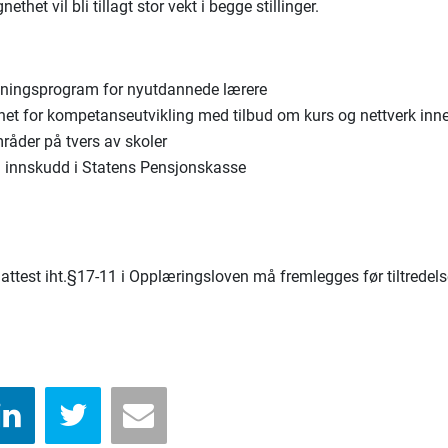
ethet vil bli tillagt stor vekt i begge stillinger.
dningsprogram for nyutdannede lærere
het for kompetanseutvikling med tilbud om kurs og nettverk inne
råder på tvers av skoler
ig innskudd i Statens Pensjonskasse
tiattest iht.§17-11 i Opplæringsloven må fremlegges før tiltredel