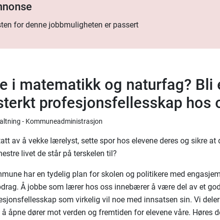
annonse
ten for denne jobbmuligheten er passert
e i matematikk og naturfag? Bli 
 sterkt profesjonsfellesskap hos
rvaltning - Kommuneadministrasjon
att av å vekke lærelyst, sette spor hos elevene deres og sikre at 
 mestre livet de står på terskelen til?
ne har en tydelig plan for skolen og politikere med engasjem
drag. Å jobbe som lærer hos oss innebærer å være del av et god
esjonsfellesskap som virkelig vil noe med innsatsen sin. Vi deler 
til å åpne dører mot verden og fremtiden for elevene våre. Høres d