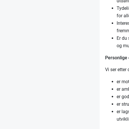
utdan
Tydeli
for al
Intere
fremm
Er du 
og mu
Personlige
Vi ser etter
er mot
er amb
er go
er str
er la
utvikl