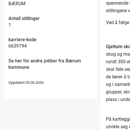
spennende u
BÆRUM
stillingene 
Antall stillinger
Ved å følg
1
karriere-kode
6639794
Gjettum sk
skog og mark
Se her for andre jobber fra Bærum
rundt 300 el
kommune
skal føle se
de lærer å 
Oppdatert 05.06.2026
og i samar
grupper, sk
plass i und
På kartlegg
utvikle seg