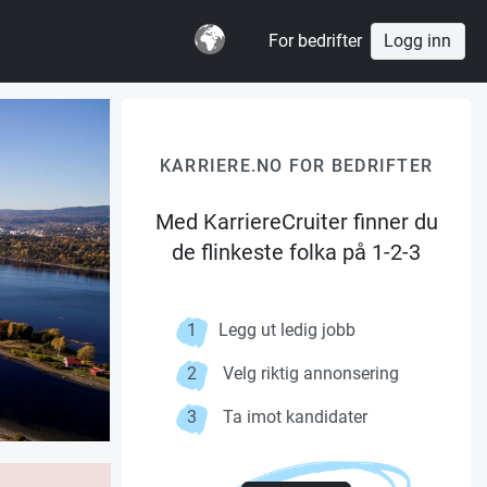
For bedrifter
Logg inn
KARRIERE.NO FOR BEDRIFTER
Med KarriereCruiter finner du
de flinkeste folka på 1-2-3
1
Legg ut ledig jobb
2
Velg riktig annonsering
3
Ta imot kandidater