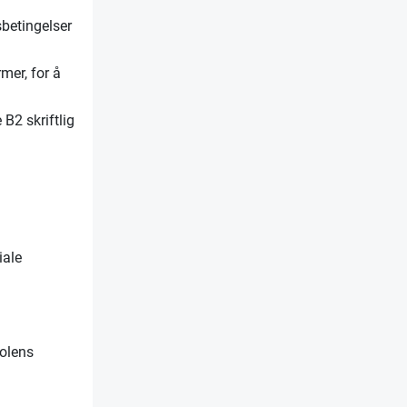
sbetingelser
rmer, for å
B2 skriftlig
iale
kolens