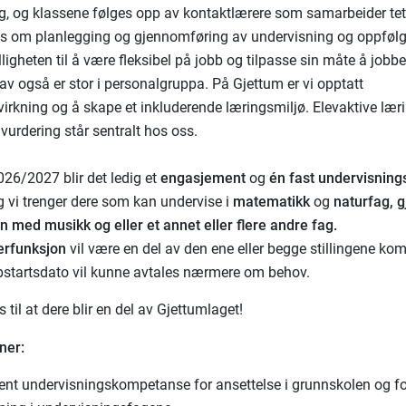
fag, og klassene følges opp av kontaktlærere som samarbeider tet
s om planlegging og gjennomføring av undervisning og oppfølg
illigheten til å være fleksibel på jobb og tilpasse sin måte å jobbe
av også er stor i personalgruppa. På Gjettum er vi opptatt
irkning og å skape et inkluderende læringsmiljø. Elevaktive læ
 vurdering står sentralt hos oss.
026/2027 blir det ledig et
engasjement
og
én fast undervisnings
og vi trenger dere som kan undervise i
matematikk
og
naturfag, g
 med musikk og eller et annet eller flere andre fag.
erfunksjon
vil være en del av den ene eller begge stillingene k
pstartsdato vil kunne avtales nærmere om behov.
s til at dere blir en del av Gjettumlaget!
ner:
ent undervisningskompetanse for ansettelse i grunnskolen og f