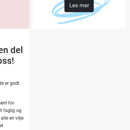
Les mer
en del
 oss!
de er godt
ent for
t faglig og
alle en vilje
et