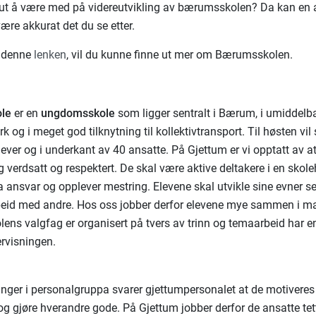
t å være med på videreutvikling av bærumsskolen? Da kan en 
være akkurat det du se etter.
e denne
lenken
, vil du kunne finne ut mer om Bærumsskolen.
ole
er en
ungdomsskole
som ligger sentralt i Bærum, i umiddelba
 og i meget god tilknytning til kollektivtransport. Til høsten vil
ever og i underkant av 40 ansatte. På Gjettum er vi opptatt av at
g verdsatt og respektert. De skal være aktive deltakere i en skol
ta ansvar og opplever mestring. Elevene skal utvikle sine evner s
beid med andre. Hos oss jobber derfor elevene mye sammen i m
olens valgfag er organisert på tvers av trinn og temaarbeid har e
ervisningen.
inger i personalgruppa svarer gjettumpersonalet at de motiveres 
 og gjøre hverandre gode. På Gjettum jobber derfor de ansatte tet