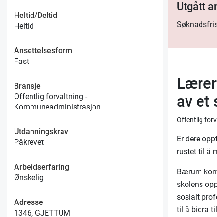
Utgått 
Heltid/Deltid
Søknadsfris
Heltid
Ansettelsesform
Fast
Lærer
Bransje
Offentlig forvaltning -
av et
Kommuneadministrasjon
Offentlig fo
Utdanningskrav
Er dere oppt
Påkrevet
rustet til å
Arbeidserfaring
Bærum kommu
Ønskelig
skolens opp
sosialt prof
Adresse
til å bidra 
1346, GJETTUM