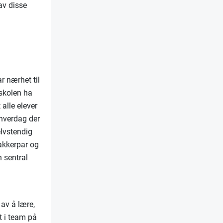
av disse
r nærhet til
 skolen ha
 alle elever
ehverdag der
elvstendig
akkerpar og
n sentral
av å lære,
t i team på