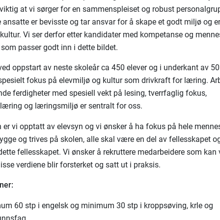
t viktig at vi sørger for en sammenspleiset og robust personalgru
le ansatte er bevisste og tar ansvar for å skape et godt miljø og 
ultur. Vi ser derfor etter kandidater med kompetanse og menne
som passer godt inn i dette bildet.
ved oppstart av neste skoleår ca 450 elever og i underkant av 50
spesielt fokus på elevmiljø og kultur som drivkraft for læring. A
de ferdigheter med spesiell vekt på lesing, tverrfaglig fokus,
æring og læringsmiljø er sentralt for oss.
er vi opptatt av elevsyn og vi ønsker å ha fokus på hele mennes
ygge og trives på skolen, alle skal være en del av fellesskapet o
i dette fellesskapet. Vi ønsker å rekruttere medarbeidere som ka
disse verdiene blir forsterket og satt ut i praksis.
ner:
um 60 stp i engelsk og minimum 30 stp i kroppsøving, krle og
unnsfag.