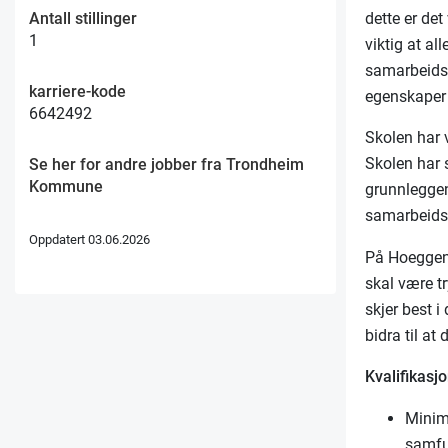
dette er de
Antall stillinger
1
viktig at al
samarbeidsk
karriere-kode
egenskaper 
6642492
Skolen har 
Skolen har 
Se her for andre jobber fra Trondheim
Kommune
grunnleggen
samarbeidsl
Oppdatert 03.06.2026
På Hoeggen 
skal være tr
skjer best 
bidra til at 
Kvalifikasjo
Minim
samf