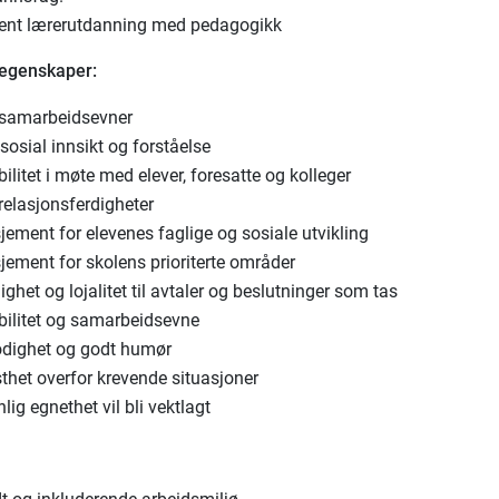
ent lærerutdanning med pedagogikk
 egenskaper:
samarbeidsevner
osial innsikt og forståelse
bilitet i møte med elever, foresatte og kolleger
relasjonsferdigheter
ement for elevenes faglige og sosiale utvikling
jement for skolens prioriterte områder
lighet og lojalitet til avtaler og beslutninger som tas
ibilitet og samarbeidsevne
dighet og godt humør
thet overfor krevende situasjoner
lig egnethet vil bli vektlagt