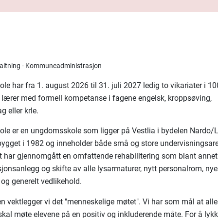
rvaltning - Kommuneadministrasjon
e har fra 1. august 2026 til 31. juli 2027 ledig to vikariater i 1
m lærer med formell kompetanse i fagene engelsk, kroppsøving,
 eller krle.
le er en ungdomsskole som ligger på Vestlia i bydelen Nardo/L
bygget i 1982 og inneholder både små og store undervisningsare
 har gjennomgått en omfattende rehabilitering som blant anne
sjonsanlegg og skifte av alle lysarmaturer, nytt personalrom, nye
 og generelt vedlikehold.
 vektlegger vi det "menneskelige møtet". Vi har som mål at all
skal møte elevene på en positiv og inkluderende måte. For å ly