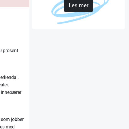
Les mer
00 prosent
erkendal.
aler.
t innebærer
e som jobber
kkes med