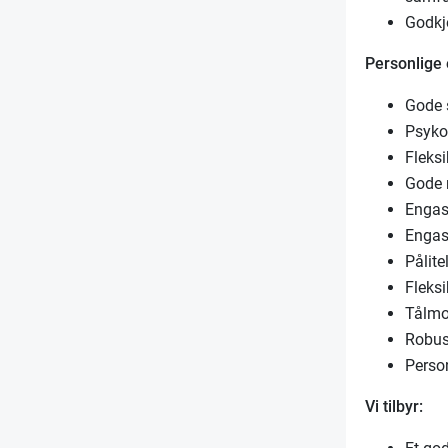
Godkj
Personlige
Gode 
Psykos
Fleksi
Gode 
Engasj
Engas
Pålite
Fleks
Tålmo
Robus
Person
Vi tilbyr: