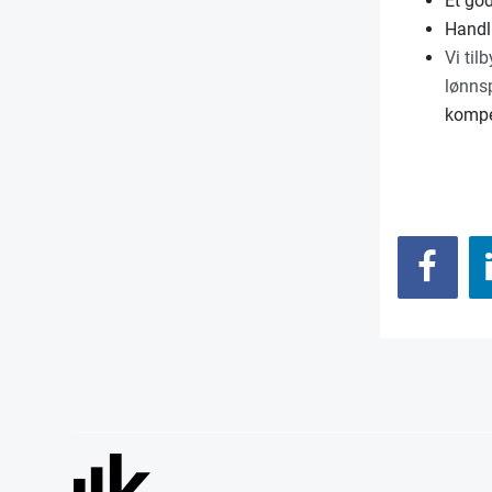
Et go
Handl
Vi til
lønns
kompe