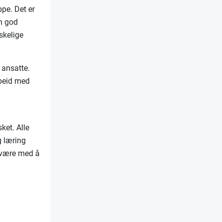
ppe. Det er
en god
skelige
 ansatte.
rbeid med
ket. Alle
g læring
n være med å