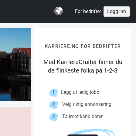
For bedrifter
Logg inn
KARRIERE.NO FOR BEDRIFTER
Med KarriereCruiter finner du
de flinkeste folka på 1-2-3
1
Legg ut ledig jobb
2
Velg riktig annonsering
3
Ta imot kandidater