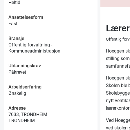
Heltid
Ansettelsesform
Fast
Lærer
Bransje
Offentlig fo
Offentlig forvaltning -
Hoeggen skol
Kommuneadministrasjon
stilling so
Utdanningskrav
samfunnsfag
Påkrevet
Hoeggen sko
Skolen ble 
Arbeidserfaring
Skolebygget
Ønskelig
nytt ventila
Adresse
lærerkontor
7033, TRONDHEIM
Ved Hoeggen
TRONDHEIM
ved skolen 