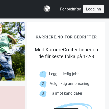
For bedrifter
Logg inn
KARRIERE.NO FOR BEDRIFTER
Med KarriereCruiter finner du
de flinkeste folka på 1-2-3
1
Legg ut ledig jobb
2
Velg riktig annonsering
3
Ta imot kandidater