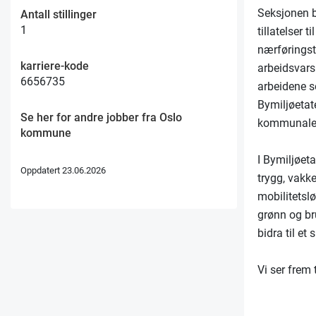
Seksjonen b
Antall stillinger
1
tillatelser 
nærføringsti
karriere-kode
arbeidsvars
6656735
arbeidene so
Bymiljøetate
Se her for andre jobber fra Oslo
kommunale v
kommune
I Bymiljøeta
Oppdatert 23.06.2026
trygg, vakke
mobilitetslø
grønn og br
bidra til et
Vi ser frem