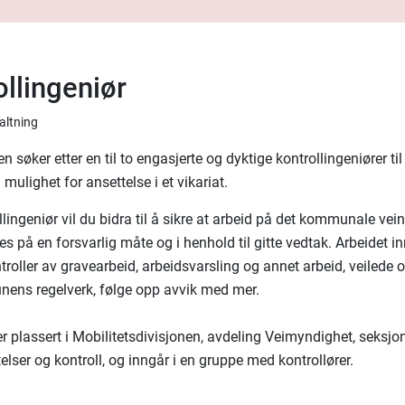
ollingeniør
valtning
n søker etter en til to engasjerte og dyktige kontrollingeniører til
g mulighet for ansettelse i et vikariat.
ingeniør vil du bidra til å sikre at arbeid på det kommunale vein
s på en forsvarlig måte og i henhold til gitte vedtak. Arbeidet 
ntroller av gravearbeid, arbeidsvarsling og annet arbeid, veilede
ens regelverk, følge opp avvik med mer.
er plassert i Mobilitetsdivisjonen, avdeling Veimyndighet, seksjo
telser og kontroll, og inngår i en gruppe med kontrollører.