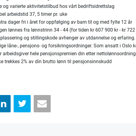
og varierte aktivitetstilbud hos vårt bedriftsidrettslag
bel arbeidstid 37, 5 timer pr. uke
tra dager fri i året for oppfølging av barn til og med fylte 12 år
ngen lønnes fra lønnstrinn 34 - 44 (for tiden kr 607 900 kr - kr 722
plassering og stillingskode avhenger av utdannelse og erfaring.
ige låne-, pensjons- og forsikringsordninger. Som ansatt i Osl
r arbeidsgiver hele pensjonspremien din etter nettolønnsordning
ke trekkes 2% av din brutto lønn til pensjonsinnskudd