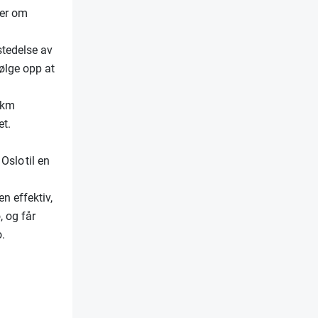
rer om
tstedelse av
følge opp at
0 km
et.
Oslo til en
n effektiv,
, og får
o.