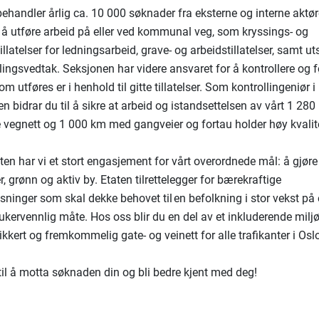
ehandler årlig ca. 10 000 søknader fra eksterne og interne aktø
til å utføre arbeid på eller ved kommunal veg, som kryssings- og
llatelser for ledningsarbeid, grave- og arbeidstillatelser, samt u
lingsvedtak. Seksjonen har videre ansvaret for å kontrollere og 
m utføres er i henhold til gitte tillatelser. Som kontrollingeniør i
n bidrar du til å sikre at arbeid og istandsettelsen av vårt 1 28
egnett og 1 000 km med gangveier og fortau holder høy kvalit
ten har vi et stort engasjement for vårt overordnede mål: å gjøre 
r, grønn og aktiv by. Etaten tilrettelegger for bærekraftige
sninger som skal dekke behovet til en befolkning i stor vekst på e
ukervennlig måte. Hos oss blir du en del av et inkluderende miljø
 sikkert og fremkommelig gate- og veinett for alle trafikanter i Osl
 til å motta søknaden din og bli bedre kjent med deg!