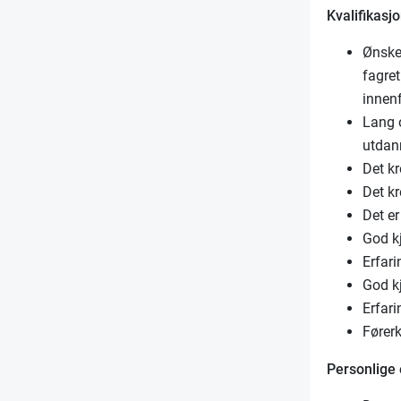
Kvalifikasjo
Ønske
fagret
innen
Lang 
utdan
Det kr
Det kr
Det e
God kj
Erfari
God kj
Erfari
Førerk
Personlige