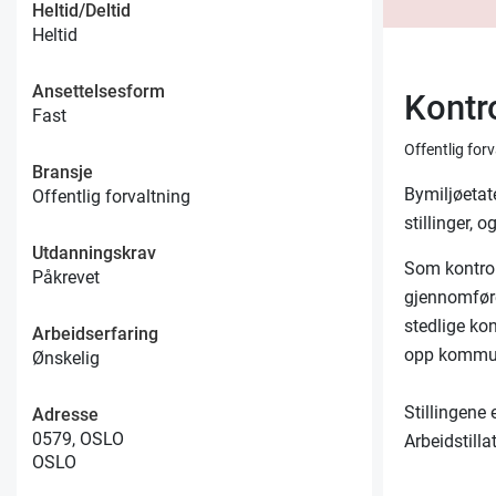
Heltid/Deltid
Heltid
Ansettelsesform
Kontr
Fast
Offentlig for
Bransje
Bymiljøetate
Offentlig forvaltning
stillinger, o
Utdanningskrav
Som kontroll
Påkrevet
gjennomføre
stedlige ko
Arbeidserfaring
opp kommun
Ønskelig
Stillingene 
Adresse
0579, OSLO
Arbeidstilla
OSLO