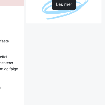
Les mer
 faste
ettet
innebærer
 om og følge
n