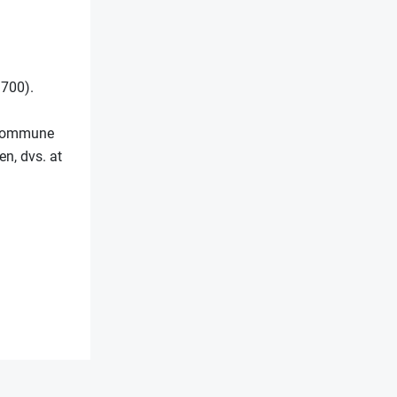
 700).
o kommune
en, dvs. at