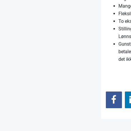
Mange 
Fleksi
To eks
Stilli
Lønns
Gunst
betale
det ik