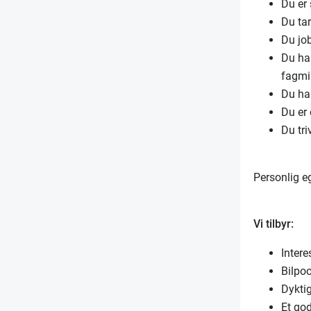
Du er
Du tar
Du job
Du ha
fagmi
Du har
Du er 
Du tr
Personlig e
Vi tilbyr:
Intere
Bilpoo
Dyktig
Et god