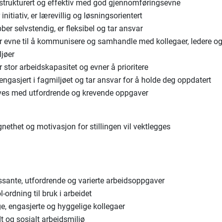
 strukturert og effektiv med god gjennomføringsevne
 initiativ, er lærevillig og løsningsorientert
ber selvstendig, er fleksibel og tar ansvar
r evne til å kommunisere og samhandle med kollegaer, ledere o
ljøer
 stor arbeidskapasitet og evner å prioritere
engasjert i fagmiljøet og tar ansvar for å holde deg oppdatert
ives med utfordrende og krevende oppgaver
gnethet og motivasjon for stillingen vil vektlegges
ssante, utfordrende og varierte arbeidsoppgaver
l-ordning til bruk i arbeidet
e, engasjerte og hyggelige kollegaer
t og sosialt arbeidsmiljø