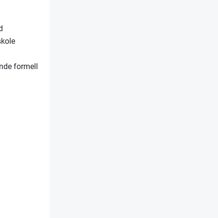
d
skole
nde formell