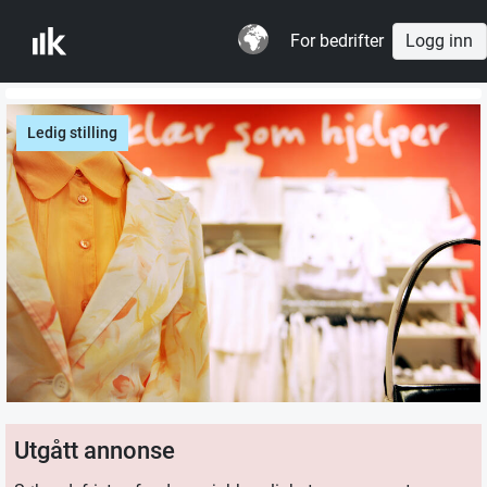
For bedrifter
Logg inn
Ledig stilling
Utgått annonse