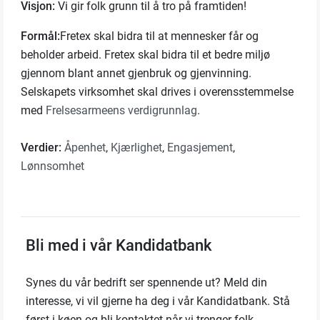
Visjon:
Vi gir folk grunn til å tro på framtiden!
Formål:
Fretex skal bidra til at mennesker får og
beholder arbeid. Fretex skal bidra til et bedre miljø
gjennom blant annet gjenbruk og gjenvinning.
Selskapets virksomhet skal drives i overensstemmelse
med
Frelsesarmeens verdigrunnlag
.
Verdier:
Åpenhet
,
Kjærlighet
,
Engasjement
,
Lønnsomhet
Bli med i vår Kandidatbank
Synes du vår bedrift ser spennende ut? Meld din
interesse, vi vil gjerne ha deg i vår Kandidatbank. Stå
først i køen og bli kontaktet når vi trenger folk.