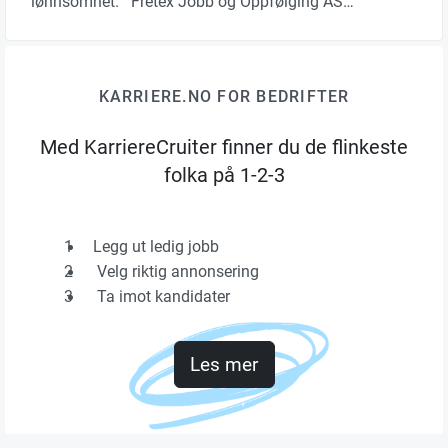
lønnsomhet. Fretex Jobb og Oppfølging AS…
KARRIERE.NO FOR BEDRIFTER
Med KarriereCruiter finner du de flinkeste
folka på 1-2-3
1
Legg ut ledig jobb
2
Velg riktig annonsering
3
Ta imot kandidater
Les mer