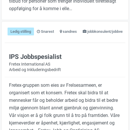
tilbud for personer som trenger individuelt tilrettelagt
oppfølging for å komme i elle…
Ledig stilling
Snarest
sandnes
jobbkonsulent/jobbveiled
IPS Jobbspesialist
Fretex International AS
Arbeid og Inkluderingsbedrift
Fretex-gruppen som eies av Frelsesarmeen, er
organisert som et konsern. Fretex skal bidra til at
mennesker får og beholder arbeid og bidra til et bedre
miljø gjennom blant annet gjenbruk og gjenvinning.
Vår visjon er å gi folk grunn til å tro på framtiden. Våre
kjerneverdier er åpenhet, kjærlighet, engasjement og