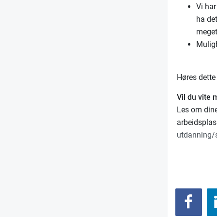
Vi har
ha det
meget
Muligh
Høres dette 
Vil du vite
Les om dine
arbeidspla
utdanning/s