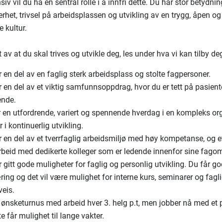
iv vil du ha en sentral rolle i å innfri dette. Du har stor betydnin
rhet, trivsel på arbeidsplassen og utvikling av en trygg, åpen og
 kultur.
t av at du skal trives og utvikle deg, les under hva vi kan tilby de
r en del av en faglig sterk arbeidsplass og stolte fagpersoner.
r en del av et viktig samfunnsoppdrag, hvor du er tett på pasient
ende.
r en utfordrende, variert og spennende hverdag i en kompleks o
 i kontinuerlig utvikling.
r en del av et tverrfaglig arbeidsmiljø med høy kompetanse, og e
beid med dedikerte kolleger som er ledende innenfor sine fagom
r gitt gode muligheter for faglig og personlig utvikling. Du får g
ing og det vil være mulighet for interne kurs, seminarer og fagli
veis.
 ønsketurnus med arbeid hver 3. helg p.t, men jobber nå med et 
e får mulighet til lange vakter.