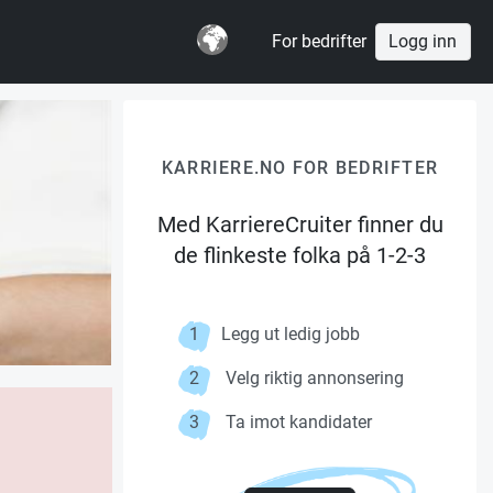
For bedrifter
Logg inn
KARRIERE.NO FOR BEDRIFTER
Med KarriereCruiter finner du
de flinkeste folka på 1-2-3
1
Legg ut ledig jobb
2
Velg riktig annonsering
3
Ta imot kandidater