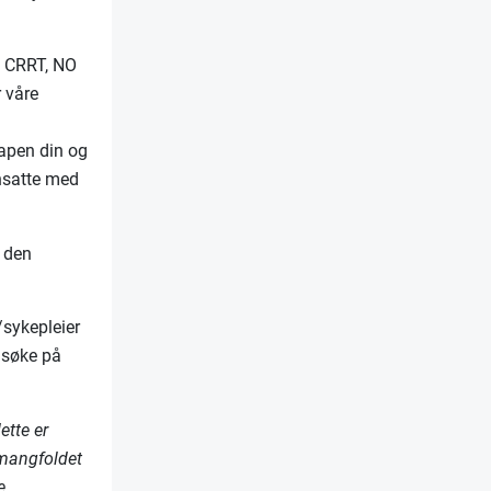
, CRRT, NO
r våre
kapen din og
ansatte med
d den
/sykepleier
å søke på
ette er
 mangfoldet
e