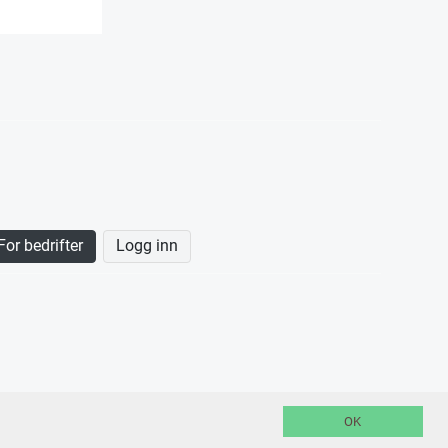
For bedrifter
Logg inn
OK