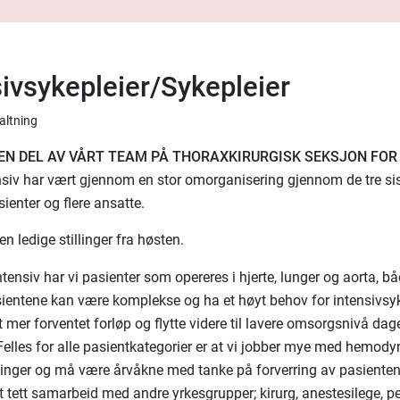
sivsykepleier/Sykepleier
valtning
I EN DEL AV VÅRT TEAM PÅ THORAXKIRURGISK SEKSJON FOR
siv har vært gjennom en stor omorganisering gjennom de tre sist
asienter og flere ansatte.
en ledige stillinger fra høsten.
tensiv har vi pasienter som opereres i hjerte, lunger og aorta, b
ientene kan være komplekse og ha et høyt behov for intensivsyke
 mer forventet forløp og flytte videre til lavere omsorgsnivå dag
Felles for alle pasientkategorier er at vi jobber mye med hemod
linger og må være årvåkne med tanke på forverring av pasientens
et tett samarbeid med andre yrkesgrupper; kirurg, anestesilege, p