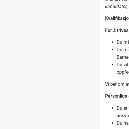
kandidater,
Kvalifikasjo
For å trive
Du må
Du må 
Barnee
Du vil
oppføl
Vi ber om a
Personlige
Du er 
ansva
Du har