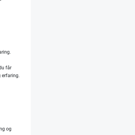
aring.
du får
 erfaring.
ing og