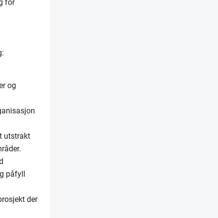
g for
g:
er og
rganisasjon
t utstrakt
råder.
od
g påfyll
prosjekt der