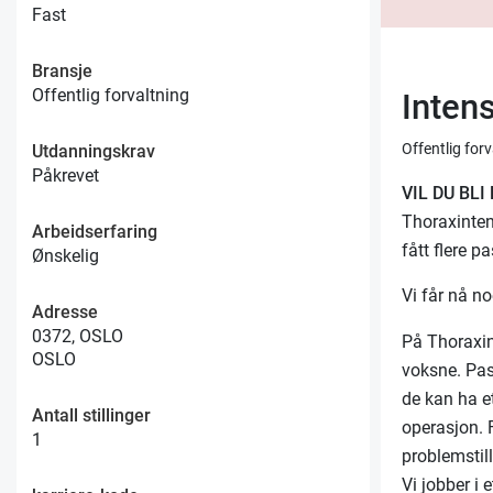
Fast
Bransje
Offentlig forvaltning
Inten
Offentlig for
Utdanningskrav
Påkrevet
VIL DU BL
Thoraxinten
Arbeidserfaring
fått flere p
Ønskelig
Vi får nå no
Adresse
0372, OSLO
På Thoraxin
OSLO
voksne. Pas
de kan ha et
Antall stillinger
operasjon. 
1
problemstil
Vi jobber i 