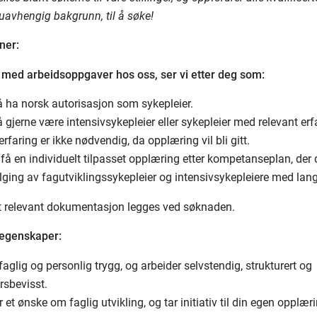
 uavhengig bakgrunn, til å søke!
ner:
s med arbeidsoppgaver hos oss, ser vi etter deg som:
 ha norsk autorisasjon som sykepleier.
gjerne være intensivsykepleier eller sykepleier med relevant erf
rfaring er ikke nødvendig, da opplæring vil bli gitt.
 få en individuelt tilpasset opplæring etter kompetanseplan, der 
ging av fagutviklingssykepleier og intensivsykepleiere med lang
t relevant dokumentasjon legges ved søknaden.
 egenskaper:
faglig og personlig trygg, og arbeider selvstendig, strukturert og
rsbevisst.
 et ønske om faglig utvikling, og tar initiativ til din egen opplær