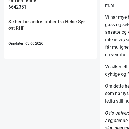
karriere-kode
m.m
6642351
Vi har mye 
Se her for andre jobber fra Helse Sør-
gass og selv
øst RHF
ansatte og 
intensivsyk
Oppdatert 03.06.2026
får mulighet
en verdiful
Vi søker et
dyktige og 
Om dette hø
som har lyst
ledig stillin
Oslo univer
avgjørende 
skal gjenspe