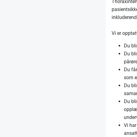
Thoraxintens
pasientsikke
inkluderende
Vi er opptat
Du bli
Du bli
pårør
Du få
som er
Du bli
samar
Du bli
opplær
under
Vi har
ansatt