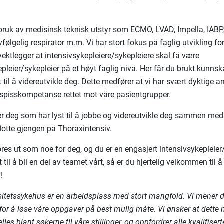
bruk av medisinsk teknisk utstyr som ECMO, LVAD, Impella, IABP
følgelig respirator m.m. Vi har stort fokus på faglig utvikling fo
vektlegger at intensivsykepleiere/sykepleiere skal få være
epleier/sykepleier på et høyt faglig nivå. Her får du brukt kunns
 til å videreutvikle deg. Dette medfører at vi har svært dyktige 
l spisskompetanse rettet mot våre pasientgrupper.
ter deg som har lyst til å jobbe og videreutvikle deg sammen me
flotte gjengen på Thoraxintensiv.
res ut som noe for deg, og du er en engasjert intensivsykepleier
 til å bli en del av teamet vårt, så er du hjertelig velkommen til 
g!
sitetssykehus er en arbeidsplass med stort mangfold. Vi mener d
for å løse våre oppgaver på best mulig måte. Vi ønsker at dette
iles blant søkerne til våre stillinger, og oppfordrer alle kvalifisert