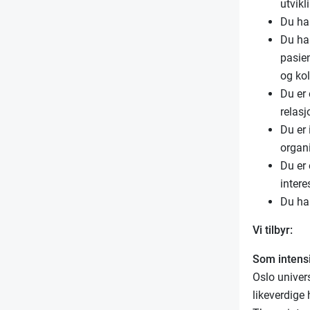
utvikl
Du har
Du ha
pasien
og kol
Du er 
relasj
Du er 
organ
Du er
intere
Du ha
Vi tilbyr:
Som intensi
Oslo univer
likeverdige