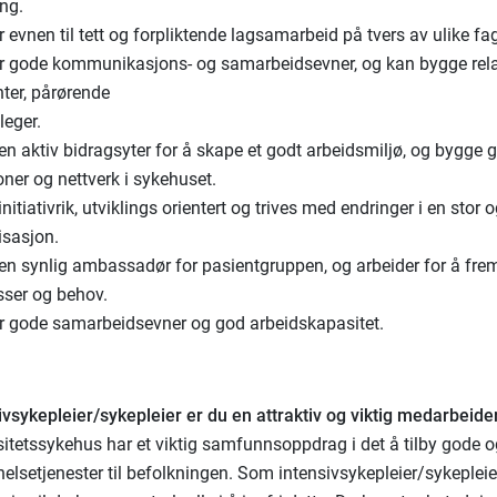
ing.
 evnen til tett og forpliktende lagsamarbeid på tvers av ulike fag
r gode kommunikasjons- og samarbeidsevner, og kan bygge rel
ter, pårørende
leger.
en aktiv bidragsyter for å skape et godt arbeidsmiljø, og bygge 
oner og nettverk i sykehuset.
initiativrik, utviklings orientert og trives med endringer i en stor
isasjon.
 en synlig ambassadør for pasientgruppen, og arbeider for å fr
sser og behov.
r gode samarbeidsevner og god arbeidskapasitet.
vsykepleier/sykepleier er du en attraktiv og viktig medarbeider
sitetssykehus har et viktig samfunnsoppdrag i det å tilby gode 
 helsetjenester til befolkningen. Som intensivsykepleier/sykepleie