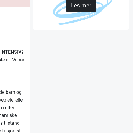
Les mer
 INTENSIV?
e år. Vi har
åde barn og
pleie, eller
en etter
ynamiske
 tilstand.
erfusjonist