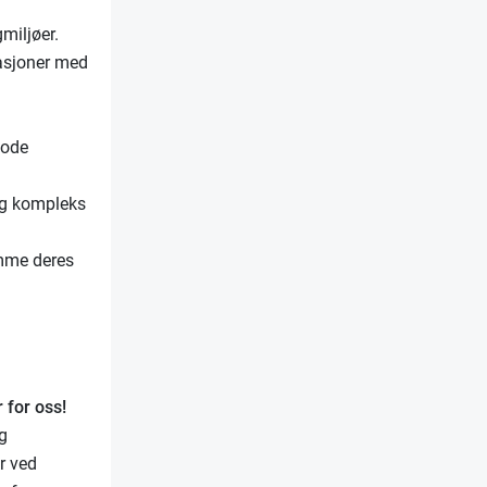
miljøer.
asjoner med
gode
 og kompleks
emme deres
 for oss!
og
r ved