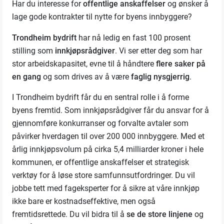
Har du interesse for
offentlige anskaffelser
og ønsker å
lage gode kontrakter til nytte for byens innbyggere?
Trondheim bydrift
har nå ledig en fast 100 prosent
stilling som
innkjøpsrådgiver
. Vi ser etter deg som har
stor arbeidskapasitet, evne til å håndtere
flere saker på
en gang
og som drives av å være
faglig nysgjerrig
.
I Trondheim bydrift får du en sentral rolle i å forme
byens fremtid. Som innkjøpsrådgiver får du ansvar for å
gjennomføre konkurranser og forvalte avtaler som
påvirker hverdagen til over 200 000 innbyggere. Med et
årlig innkjøpsvolum på cirka 5,4 milliarder kroner i hele
kommunen, er offentlige anskaffelser et strategisk
verktøy for å løse store samfunnsutfordringer. Du vil
jobbe tett med fageksperter for å sikre at våre innkjøp
ikke bare er kostnadseffektive, men også
fremtidsrettede. Du vil bidra til å
se de store linjene
og