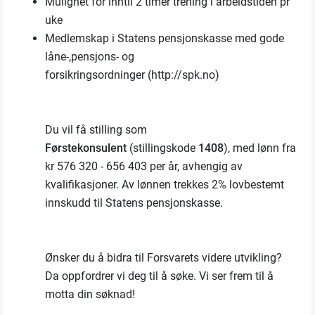
Mulighet for inntil 2 timer trening i arbeidstiden pr
uke
Medlemskap i Statens pensjonskasse med gode
låne-,pensjons- og
forsikringsordninger (http://spk.no)
Du vil få stilling som
Førstekonsulent
(stillingskode
1408
), med lønn fra
kr 576 320 - 656 403 per år, avhengig av
kvalifikasjoner. Av lønnen trekkes 2% lovbestemt
innskudd til Statens pensjonskasse.
Ønsker du å bidra til Forsvarets videre utvikling?
Da oppfordrer vi deg til å søke. Vi ser frem til å
motta din søknad!