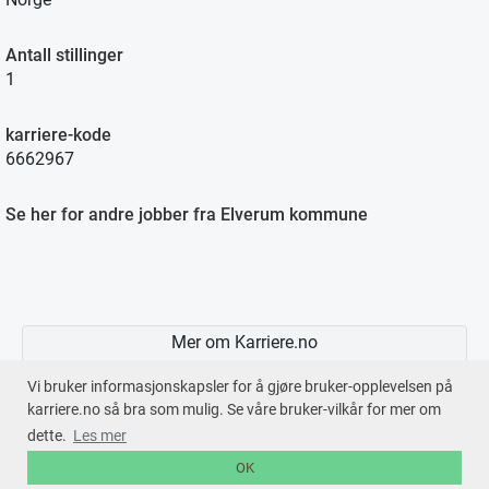
Antall stillinger
1
karriere-kode
6662967
Se her for andre jobber fra Elverum kommune
Mer om Karriere.no
Vi bruker informasjonskapsler for å gjøre bruker-opplevelsen på
karriere.no så bra som mulig. Se våre bruker-vilkår for mer om
dette.
Les mer
En tjeneste fra © 2026
Karriere.no
OK