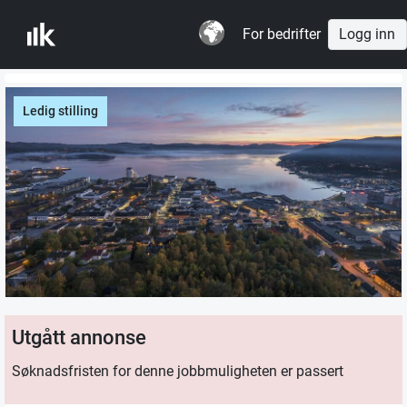
For bedrifter
Logg inn
Ledig stilling
Utgått annonse
Søknadsfristen for denne jobbmuligheten er passert