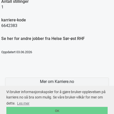
Antall stillinger
1
karriere-kode
6642383
Se her for andre jobber fra Helse Sør-øst RHF
Oppdatert 03.06.2026
Mer om Karriere.no
Vi bruker informasjonskapsler for å gjøre bruker-opplevelsen på
karriere.no så bra som mulig. Se våre bruker-vilkår for mer om
dette.
Les mer
En tjeneste fra © 2026
Karriere.no
OK