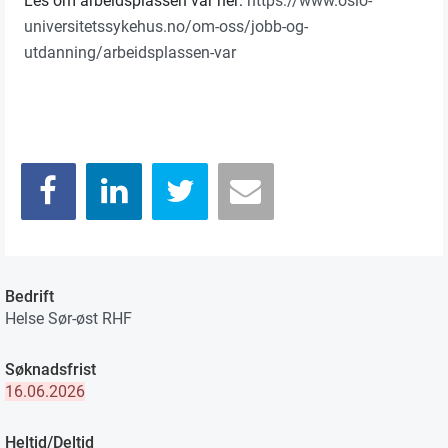
Les om arbeidsplassen vår her:
https://www.oslo-
universitetssykehus.no/om-oss/jobb-og-
utdanning/arbeidsplassen-var
Bedrift
Helse Sør-øst RHF
Søknadsfrist
16.06.2026
Heltid/Deltid