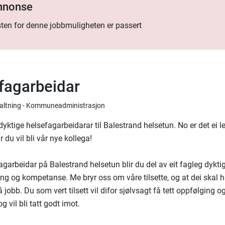
annonse
ten for denne jobbmuligheten er passert
fagarbeidar
rvaltning - Kommuneadministrasjon
yktige helsefagarbeidarar til Balestrand helsetun. No er det ei led
du vil bli vår nye kollega!
garbeidar på Balestrand helsetun blir du del av eit fagleg dykt
ing og kompetanse. Me bryr oss om våre tilsette, og at dei skal 
å jobb. Du som vert tilsett vil difor sjølvsagt få tett oppfølging 
g vil bli tatt godt imot.