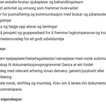
en enkelte brukar, sjukepleiar og behandlingsteam
til aktivitet og omsorg som fremmer livskvalitet
r for journalføring og kommunikasjon med brukar og pårørande 
gslinjer
ia og følgje opp elevar og lærlingar
å prosjekt og gruppearbeid for å fremme fagkompetanse og kvali
medansvarleg for eit godt arbeidsmiljø
nar:
ent hjelpepleier/helsefagarbeidar/vernepleiar med norsk autori
skap til dokumentasjonsprogrammet Gerica er ein fordel
leg med relevant erfaring innan demens, geriatri/psykiatri eller
litering
ske norsk, skriftleg og munnleg. Krav om å levere inn dokument
kunnskapane.
 eigenskapar: