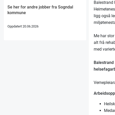
Balestrand 
Se her for andre jobber fra Sogndal
Heimetenesta
kommune
ligg også l
miljøtenest
Oppdatert 20.06.2026
Me har stor
alt frå reha
med variert
Balestrand 
helsefagarb
Vernepleiara
Arbeidsopp
Heils
Medan