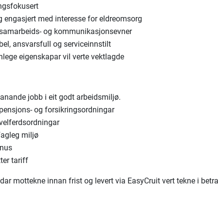
ngsfokusert
g engasjert med interesse for eldreomsorg
samarbeids- og kommunikasjonsevner
bel, ansvarsfull og serviceinnstilt
lege eigenskapar vil verte vektlagde
anande jobb i eit godt arbeidsmiljø.
pensjons- og forsikringsordningar
velferdsordningar
fagleg miljø
rnus
ter tariff
ar mottekne innan frist og levert via EasyCruit vert tekne i betr