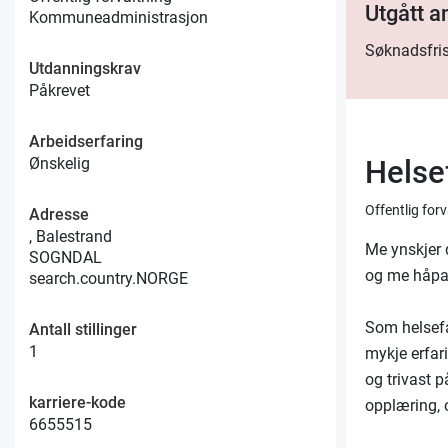
Utgått 
Kommuneadministrasjon
Søknadsfris
Utdanningskrav
Påkrevet
Arbeidserfaring
Helse
Ønskelig
Offentlig fo
Adresse
, Balestrand
Me ynskjer d
SOGNDAL
og me håpar 
search.country.NORGE
Som helsefa
Antall stillinger
1
mykje erfar
og trivast p
karriere-kode
opplæring, o
6655515