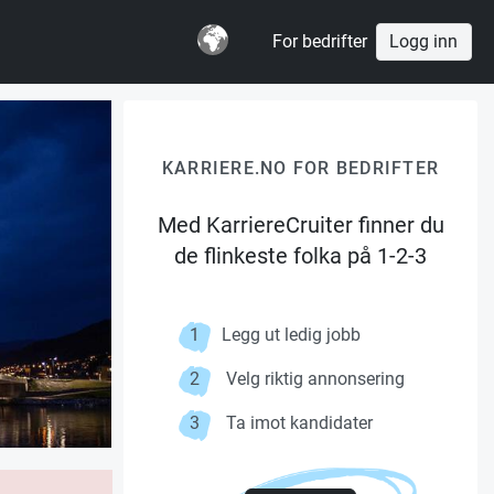
For bedrifter
Logg inn
KARRIERE.NO FOR BEDRIFTER
Med KarriereCruiter finner du
de flinkeste folka på 1-2-3
1
Legg ut ledig jobb
2
Velg riktig annonsering
3
Ta imot kandidater