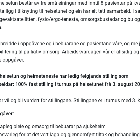
helsetun består av tre små einingar med inntil 8 pasientar på kva
 ligg i tilknyting til helsetunet og ein har eit tett samarbeid. I
egevaktsatellitten, fysio/ergo-tenesta, omsorgsbustadar og bu o
a.
 breidde i oppgåvene og i bebuarane og pasientane våre, og me
bilitering til palliativ omsorg. Arbeidskvardagen vår er allsidig 
e oppgåver.
helsetun og heimeteneste har ledig følgjande stilling som
eidar: 100% fast stilling i turnus på helsetunet frå 3. august 2
r vil og bli vurdert for stillingane. Stillingane er i turnus med 3. 
gåver:
kapleg pleie og omsorg til bebuarar på sjukeheim
svarleg for at det vert laga og gjennomført tiltak og behandlin