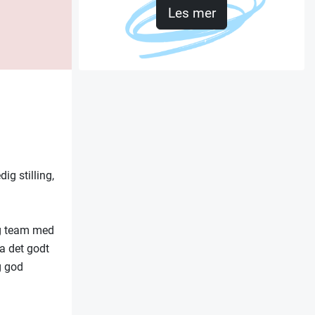
Les mer
ig stilling,
ig team med
ha det godt
og god