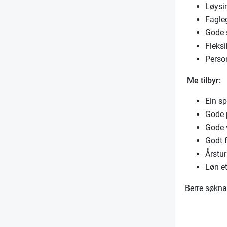
Løysi
Fagle
Gode 
Fleksi
Person
Me tilbyr:
Ein sp
Gode 
Gode 
Godt 
Årstu
Løn et
Berre søknad