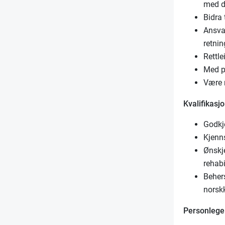
med d
Bidra 
Ansva
retnin
Rettle
Med p
Være 
Kvalifikasjo
Godkj
Kjenn
Ønskje
rehabi
Beher
norsk
Personlege