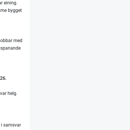
r eining.
 same bygget
g
 jobbar med
og spanande
026.
kvar helg.
g i samsvar