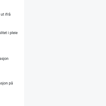
ut ifrå
tet i pleie
sasjon
asjon på