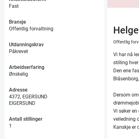
Fast
Bransje
Helges
Offentlig forvaltning
Offentlig for
Utdanningskrav
Påkrevet
Vi har nå le
stilling hve
Arbeidserfaring
Den ene fast
Ønskelig
Blåsenborg, 
Adresse
Dersom omso
4372, EGERSUND
drømmejob
EIGERSUND
Vi søker en
veiledning o
Antall stillinger
1
Kanskje er d