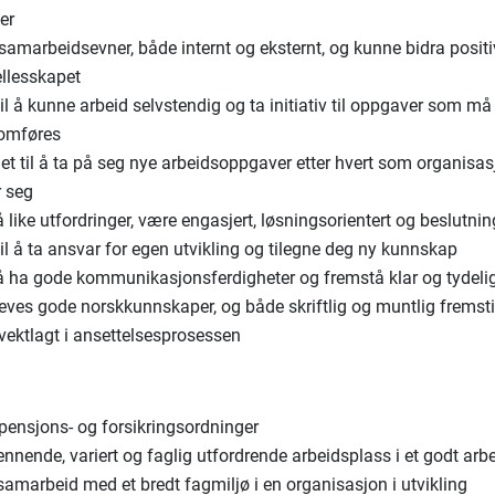
er
amarbeidsevner, både internt og eksternt, og kunne bidra positiv
ellesskapet
il å kunne arbeid selvstendig og ta initiativ til oppgaver som må
omføres
het til å ta på seg nye arbeidsoppgaver etter hvert som organisa
r seg
like utfordringer, være engasjert, løsningsorientert og beslutni
il å ta ansvar for egen utvikling og tilegne deg ny kunnskap
 ha gode kommunikasjonsferdigheter og fremstå klar og tydeli
reves gode norskkunnskaper, og både skriftlig og muntlig fremst
i vektlagt i ansettelsesprosessen
pensjons- og forsikringsordninger
nnende, variert og faglig utfordrende arbeidsplass i et godt arb
amarbeid med et bredt fagmiljø i en organisasjon i utvikling