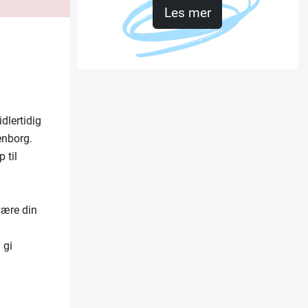
Les mer
dlertidig
enborg.
 til
være din
 gi