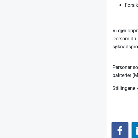
Forsik
Vi gjør oppm
Dersom du øn
søknadspro
Personer so
bakterier (M
Stillingene 