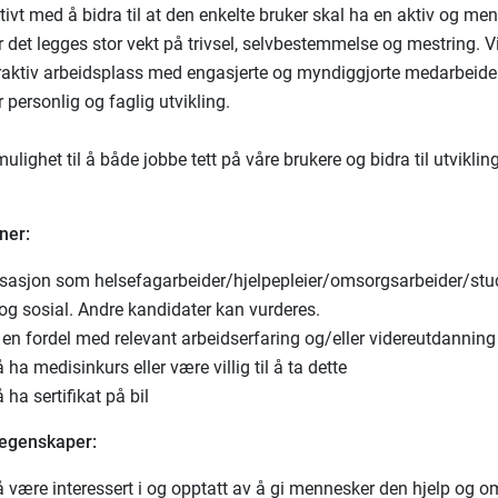
tivt med å bidra til at den enkelte bruker skal ha en aktiv og men
r det legges stor vekt på trivsel, selvbestemmelse og mestring. V
raktiv arbeidsplass med engasjerte og myndiggjorte medarbeider
 personlig og faglig utvikling.
ulighet til å både jobbe tett på våre brukere og bidra til utviklin
ner:
isasjon som helsefagarbeider/hjelpepleier/omsorgsarbeider/stu
og sosial. Andre kandidater kan vurderes.
 en fordel med relevant arbeidserfaring og/eller videreutdanning
ha medisinkurs eller være villig til å ta dette
ha sertifikat på bil
 egenskaper:
 være interessert i og opptatt av å gi mennesker den hjelp og 