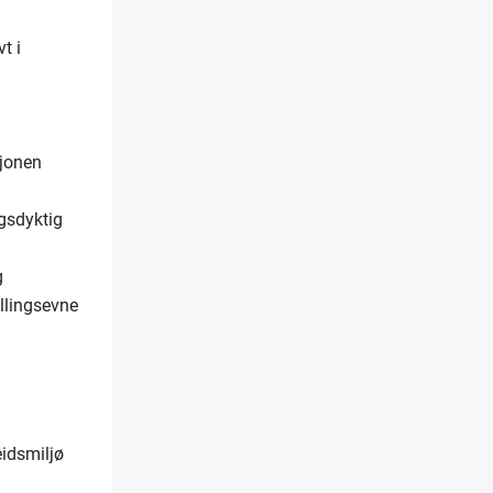
t i
sjonen
ngsdyktig
g
illingsevne
eidsmiljø