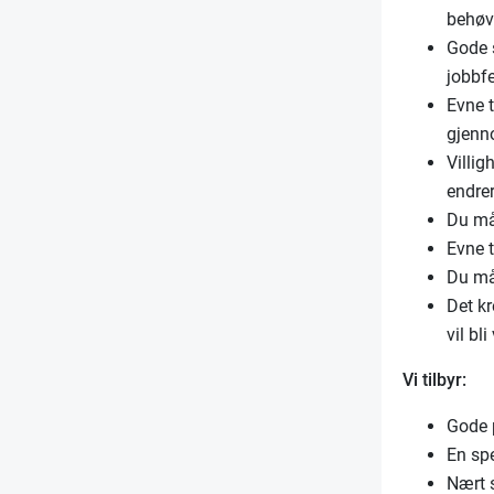
behøv
Gode s
jobbf
Evne t
gjenn
Villig
endre
Du må 
Evne t
Du må
Det k
vil bl
Vi tilbyr:
Gode 
En spe
Nært s