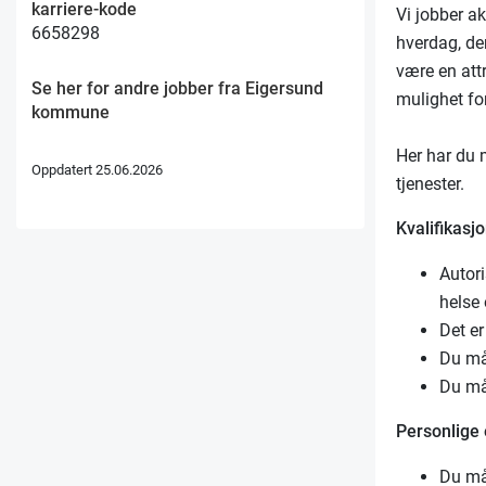
karriere-kode
Vi jobber ak
6658298
hverdag, de
være en att
Se her for andre jobber fra Eigersund
mulighet for
kommune
Her har du m
Oppdatert 25.06.2026
tjenester.
Kvalifikasjo
Autor
helse 
Det er
Du må 
Du må 
Personlige
Du må