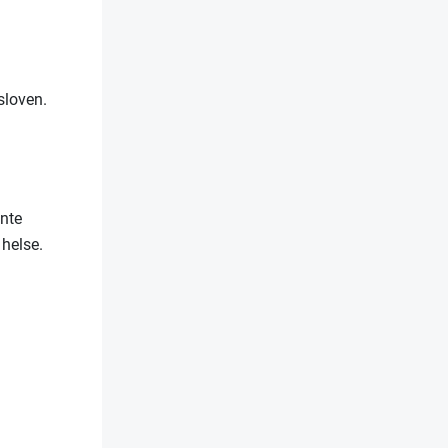
tsloven.
ente
 helse.