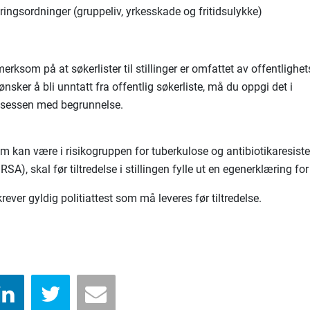
ringsordninger (gruppeliv, yrkesskade og fritidsulykke)
erksom på at søkerlister til stillinger er omfattet av offentlighe
sker å bli unntatt fra offentlig søkerliste, må du oppgi det i
sessen med begrunnelse.
m kan være i risikogruppen for tuberkulose og antibiotikaresist
RSA), skal før tiltredelse i stillingen fylle ut en egenerklæring for
krever gyldig politiattest som må leveres før tiltredelse.