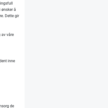
ingsfull
i ønsker å
e. Dette gir
g av våre
dent inne
omsorg de