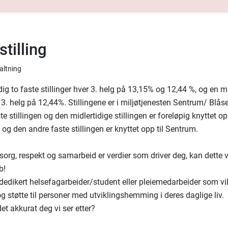
tilling
valtning
dig to faste stillinger hver 3. helg på 13,15% og 12,44 %, og en mi
r 3. helg på 12,44%. Stillingene er i miljøtjenesten Sentrum/ Blås
e stillingen og den midlertidige stillingen er foreløpig knyttet opp
og den andre faste stillingen er knyttet opp til Sentrum.
rg, respekt og samarbeid er verdier som driver deg, kan dette 
b!
 dedikert helsefagarbeider/student eller pleiemedarbeider som vil
g støtte til personer med utviklingshemming i deres daglige liv.
et akkurat deg vi ser etter?