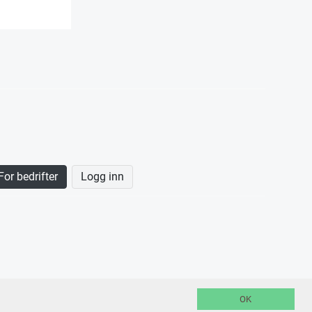
For bedrifter
Logg inn
OK