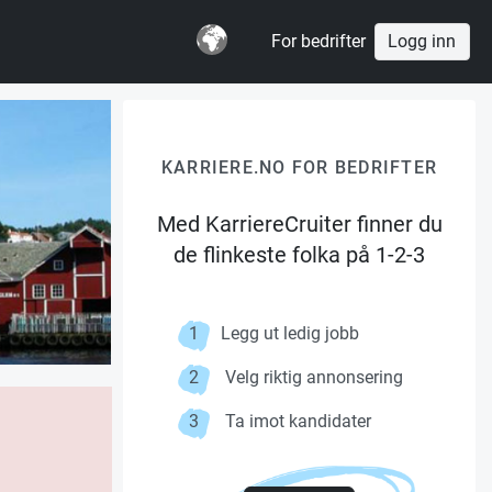
For bedrifter
Logg inn
KARRIERE.NO FOR BEDRIFTER
Med KarriereCruiter finner du
de flinkeste folka på 1-2-3
1
Legg ut ledig jobb
2
Velg riktig annonsering
3
Ta imot kandidater