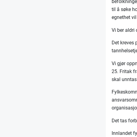
befolkningen
til å søke 
egnethet vil
Vi ber aldr
Det kreves po
tannhelsetj
Vi gjør opp
25. Fritak 
skal unntas 
Fylkeskommu
ansvarsområ
organisa
Det tas forb
Innlandet f