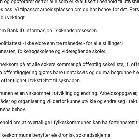
 og oppfordrer derfor alle som er kvalifisert i henhold til utlysn
hos oss. Vi tilpasser arbeidsplassen om du har behov for det. Per
 bli vektlagt.
i om Bank-ID informasjon i søknadsprosessen.
litiattest - ikke eldre enn tre måneder - for alle stillinger i
enesten, folkehøgskolene og videregående skoler.
merksom på at alle søkere kommer på offentlig søkerliste, jf. off
fra offentliggjøring gjøres bare unntaksvis og du må begrunne hv
offentlighet i tekstfeltet til søknaden.
nen er en virksomhet i utvikling og endring. Arbeidsoppgaver,
der og organisering vil derfor kunne utvikle og endre seg i tak
sjonens behov.
ehold om at overtallige i fylkeskommunen kan ha fortrinnsrett til
ylkeskommune benytter elektronisk søknadsskjema.