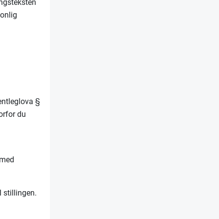
ingsteksten
sonlig
entleglova §
orfor du
t med
 stillingen.