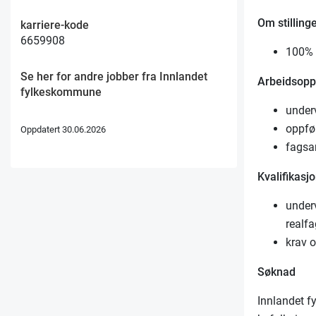
Om stilling
karriere-kode
6659908
100% f
Se her for andre jobber fra Innlandet
Arbeidsop
fylkeskommune
under
oppfø
Oppdatert 30.06.2026
fagsa
Kvalifikasj
under
realf
krav 
Søknad
Innlandet f