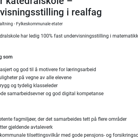
 katedralskole –
isningsstilling i realfag
valtning - Fylkeskommunale etater
ralskole har ledig 100% fast undervisningsstilling i matematik
eg som
asjert og god til å motivere for læringsarbeid
ligheter på vegne av alle elevene
trygg og tydelig klasseleder
ode samarbeidsevner og god digital kompetanse
ente fagmiljøer, der det samarbeides tett på flere områder
tter gjeldende avtaleverk
skommunale tilsettingsvilkår med gode pensjons- og forsikrings