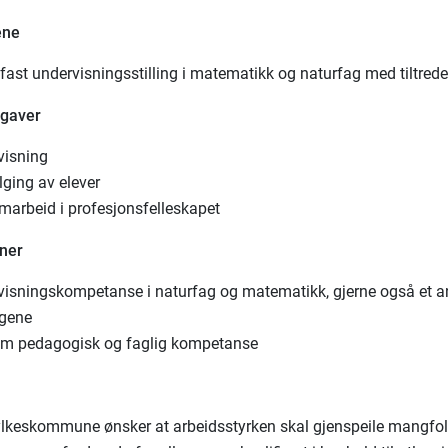
ene
ast undervisningsstilling i matematikk og naturfag med tiltrede
pgaver
visning
lging av elever
marbeid i profesjonsfelleskapet
oner
visningskompetanse i naturfag og matematikk, gjerne også et a
agene
om pedagogisk og faglig kompetanse
ylkeskommune ønsker at arbeidsstyrken skal gjenspeile mangfol