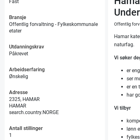
Hamar
Fast
Underv
Bransje
Offentlig forvaltning - Fylkeskommunale
Offentlig for
etater
Hamar kated
naturfag.
Utdanningskrav
Påkrevet
Vi søker d
Arbeidserfaring
er eng
Ønskelig
ser mu
er en 
Adresse
har g
2325, HAMAR
HAMAR
Vi tilbyr
search.country.NORGE
kompet
Antall stillinger
lønn e
1
fylke