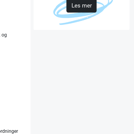
Les mer
k og
ordninger