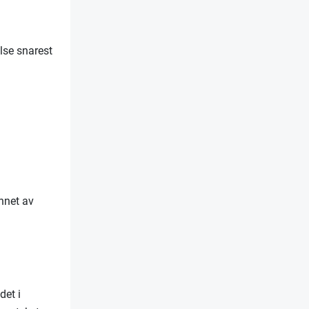
lse snarest
nnet av
det i