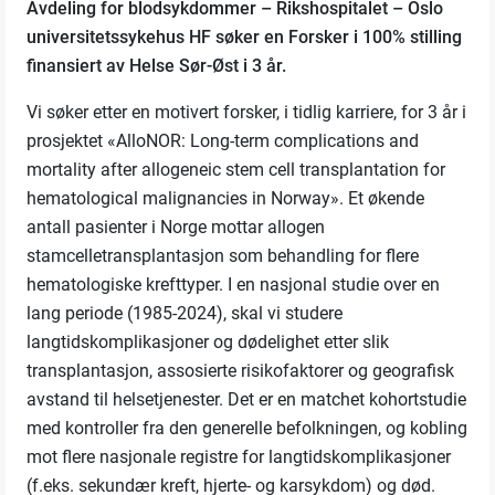
Avdeling for blodsykdommer – Rikshospitalet – Oslo
universitetssykehus HF søker en Forsker i 100% stilling
finansiert av Helse Sør-Øst i 3 år.
Vi søker etter en motivert forsker, i tidlig karriere, for 3 år i
prosjektet «AlloNOR: Long-term complications and
mortality after allogeneic stem cell transplantation for
hematological malignancies in Norway». Et økende
antall pasienter i Norge mottar allogen
stamcelletransplantasjon som behandling for flere
hematologiske krefttyper. I en nasjonal studie over en
lang periode (1985-2024), skal vi studere
langtidskomplikasjoner og dødelighet etter slik
transplantasjon, assosierte risikofaktorer og geografisk
avstand til helsetjenester. Det er en matchet kohortstudie
med kontroller fra den generelle befolkningen, og kobling
mot flere nasjonale registre for langtidskomplikasjoner
(f.eks. sekundær kreft, hjerte- og karsykdom) og død.