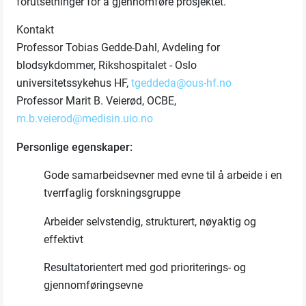
forutsetninger for å gjennomføre prosjektet.
Kontakt
Professor Tobias Gedde-Dahl, Avdeling for
blodsykdommer, Rikshospitalet - Oslo
universitetssykehus HF,
tgeddeda@ous-hf.no
Professor Marit B. Veierød, OCBE,
m.b.veierod@medisin.uio.no
Personlige egenskaper:
Gode samarbeidsevner med evne til å arbeide i en
tverrfaglig forskningsgruppe
Arbeider selvstendig, strukturert, nøyaktig og
effektivt
Resultatorientert med god prioriterings- og
gjennomføringsevne