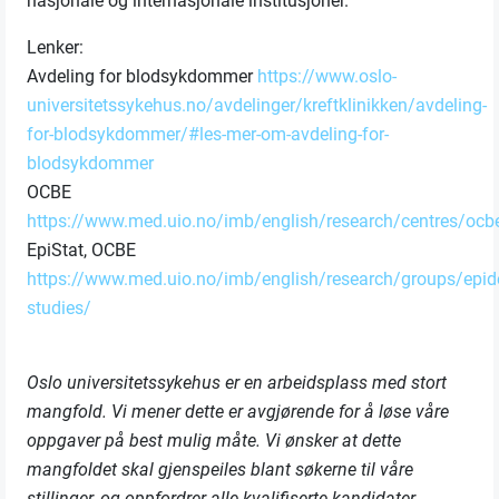
nasjonale og internasjonale institusjoner.
Lenker:
Avdeling for blodsykdommer
https://www.oslo-
universitetssykehus.no/avdelinger/kreftklinikken/avdeling-
for-blodsykdommer/#les-mer-om-avdeling-for-
blodsykdommer
OCBE
https://www.med.uio.no/imb/english/research/centres/ocb
EpiStat, OCBE
https://www.med.uio.no/imb/english/research/groups/epid
studies/
Oslo universitetssykehus er en arbeidsplass med stort
mangfold. Vi mener dette er avgjørende for å løse våre
oppgaver på best mulig måte. Vi ønsker at dette
mangfoldet skal gjenspeiles blant søkerne til våre
stillinger, og oppfordrer alle kvalifiserte kandidater,