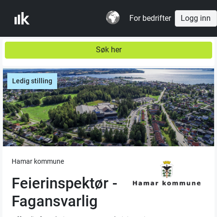
For bedrifter
Logg inn
Søk her
Ledig stilling
Hamar kommune
Feierinspektør -
Fagansvarlig