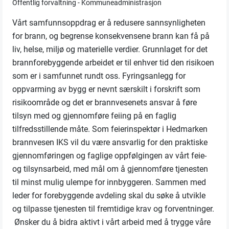
Offentlig forvaltning - Kommuneadministrasjon
Vårt samfunnsoppdrag er å redusere sannsynligheten
for brann, og begrense konsekvensene brann kan få på
liv, helse, miljø og materielle verdier. Grunnlaget for det
brannforebyggende arbeidet er til enhver tid den risikoen
som er i samfunnet rundt oss. Fyringsanlegg for
oppvarming av bygg er nevnt særskilt i forskrift som
risikoområde og det er brannvesenets ansvar å føre
tilsyn med og gjennomføre feiing på en faglig
tilfredsstillende måte. Som feierinspektør i Hedmarken
brannvesen IKS vil du være ansvarlig for den praktiske
gjennomføringen og faglige oppfølgingen av vårt feie-
og tilsynsarbeid, med mål om å gjennomføre tjenesten
til minst mulig ulempe for innbyggeren. Sammen med
leder for forebyggende avdeling skal du søke å utvikle
og tilpasse tjenesten til fremtidige krav og forventninger.
Ønsker du å bidra aktivt i vårt arbeid med å trygge våre