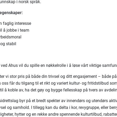
unnskap i norsk språk.
 egenskaper:
 faglig interesse
il å jobbe i team
rbeidsmoral
og stabil
ved Ahus vil du spille en nøkkelrolle i å løse vårt viktige samf
er vi stor pris på både din trivsel og ditt engasjement – både på
s oss får du tilgang til et rikt og variert kultur- og fritidstilbud so
til å koble av, ha det gøy og bygge fellesskap på tvers av avdelin
sidrettslag byr på et bredt spekter av innendørs og utendørs akti
sel og samhold. I tillegg kan du delta i kor, revygruppe, eller be
iligheter, hytter og en rekke andre spennende kulturtilbud, rabatte