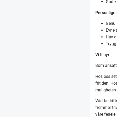
God k
Personlige
Genuin
Evne t
Høy a
Trygg 
Vi tilbyr:
Som ansatt 
Hos oss sett
fritiden. Ho
muligheten 
Vårt bedrift
fremmer triv
våre feriele