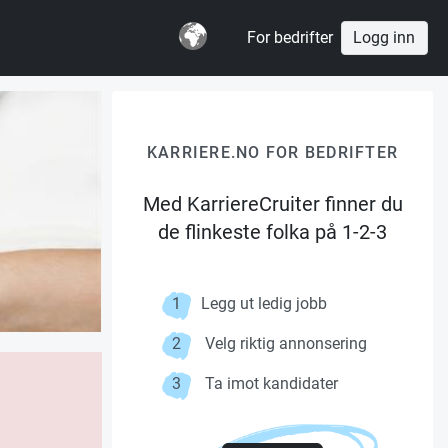
For bedrifter
Logg inn
KARRIERE.NO FOR BEDRIFTER
Med KarriereCruiter finner du
de flinkeste folka på 1-2-3
1
Legg ut ledig jobb
2
Velg riktig annonsering
3
Ta imot kandidater