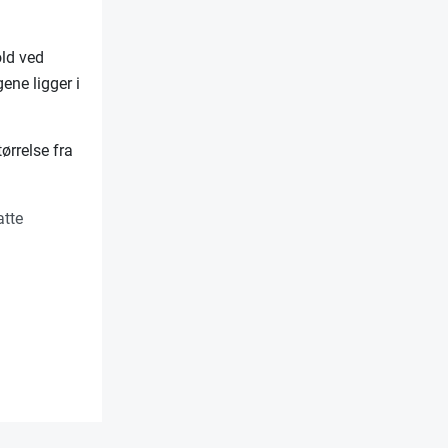
old ved
ene ligger i
ørrelse fra
tte