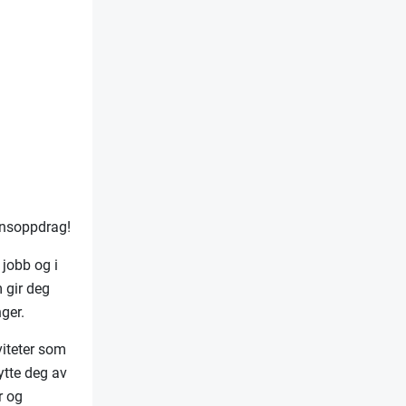
unnsoppdrag!
 jobb og i
m gir deg
ger.
viteter som
nytte deg av
r og