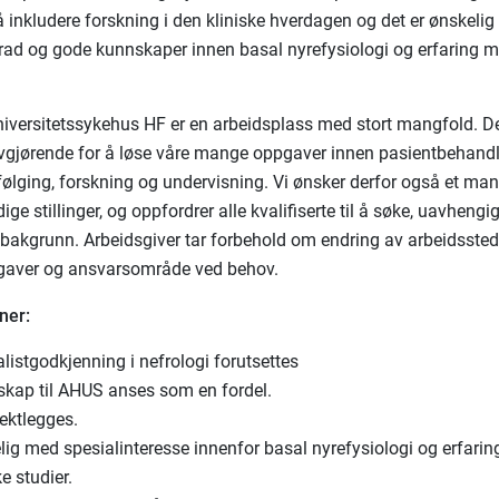
å inkludere forskning i den kliniske hverdagen og det er ønskelig
rad og gode kunnskaper innen basal nyrefysiologi og erfaring m
iversitetssykehus HF er en arbeidsplass med stort mangfold. Det
avgjørende for å løse våre mange oppgaver innen pasientbehandl
ølging, forskning og undervisning. Vi ønsker derfor også et ma
edige stillinger, og oppfordrer alle kvalifiserte til å søke, uavhengi
g bakgrunn. Arbeidsgiver tar forbehold om endring av arbeidssted
gaver og ansvarsområde ved behov.
ner:
listgodkjenning i nefrologi forutsettes
skap til AHUS anses som en fordel.
ektlegges.
lig med spesialinteresse innenfor basal nyrefysiologi og erfari
ke studier.