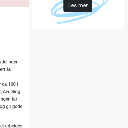
Les mer
vdelingen
rt år.
r ca 160 i
g Avdeling
ingen tar
 og gir gode
Det arbeides