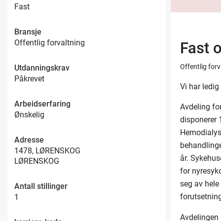
Fast
Bransje
Offentlig forvaltning
Fast 
Offentlig for
Utdanningskrav
Påkrevet
Vi har ledig
Arbeidserfaring
Avdeling fo
Ønskelig
disponerer 1
Hemodialys
Adresse
behandlinger
1478, LØRENSKOG
år. Sykehus
LØRENSKOG
for nyresyk
seg av hele
Antall stillinger
forutsetning
1
Avdelingen d