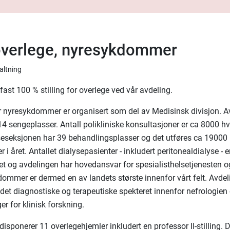
overlege, nyresykdommer
valtning
 fast 100 % stilling for overlege ved vår avdeling.
r nyresykdommer er organisert som del av Medisinsk divisjon. A
4 sengeplasser. Antall polikliniske konsultasjoner er ca 8000 hve
eseksjonen har 39 behandlingsplasser og det utføres ca 19000
 i året. Antallet dialysepasienter - inkludert peritonealdialyse - e
et og avdelingen har hovedansvar for spesialisthelsetjenesten o
dommer er dermed en av landets største innenfor vårt felt. Avdel
 det diagnostiske og terapeutiske spekteret innenfor nefrologien
er for klinisk forskning.
isponerer 11 overlegehjemler inkludert en professor II-stilling. 