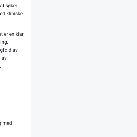
 at søker
ed kliniske
 er en klar
ing,
ngfold av
g av
,
ng med