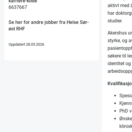
karriere-kode
aktivt med 
6637667
har doktorg
studier.
Se her for andre jobber fra Helse Sør-
øst RHF
Akershus un
styrke, og 
Oppdatert 28.05.2026
pasientoppf
søkere til l
identitet o
arbeidsopp
Kvalifikasjo
Spesia
Kjenn
PhD v
Ønske
klinis