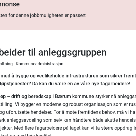
annonse
ten for denne jobbmuligheten er passert
beider til anleggsgruppen
rvaltning - Kommuneadministrasjon
 med å bygge og vedlikeholde infrastrukturen som sikrer frem
løpstjenester? Da kan du være en av våre nye fagarbeidere!
øp – drift og beredsk
ap i Bærum kommune
styrker nå anleggs
tilling. Vi bygger en moderne og robust organisasjon som er rus
 og uforutsette hendelser. For å møte fremtidens behov, må vi ha 
terk anleggsavdeling som selv kan håndtere både akutte hendels
ekter. Med flere fagarbeidere på laget kan vi ta større oppdrag i
ikkert og med høy kvalitet.