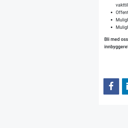
vaktti
Offent
Mulig
Muligh
Bli med oss
innbyggere