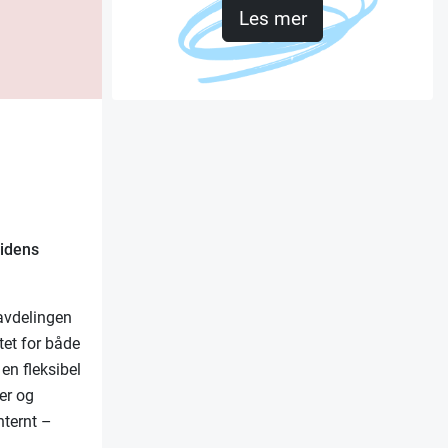
Les mer
tidens
avdelingen
tet for både
en fleksibel
er og
nternt –