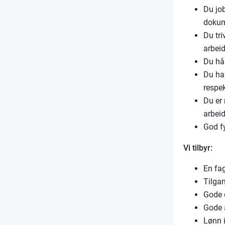
Du job
dokum
Du tri
arbei
Du hån
Du ha
respe
Du er 
arbei
God f
Vi tilbyr:
En fag
Tilgan
Gode 
Gode a
Lønn i