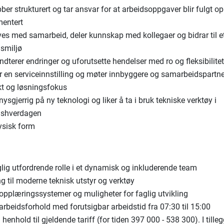
ber strukturert og tar ansvar for at arbeidsoppgaver blir fulgt o
entert
ves med samarbeid, deler kunnskap med kollegaer og bidrar til e
dsmiljø
dterer endringer og uforutsette hendelser med ro og fleksibilite
r en serviceinnstilling og møter innbyggere og samarbeidspartn
kt og løsningsfokus
nysgjerrig på ny teknologi og liker å ta i bruk tekniske verktøy i
dshverdagen
ysisk form
lig utfordrende rolle i et dynamisk og inkluderende team
g til moderne teknisk utstyr og verktøy
opplæringssystemer og muligheter for faglig utvikling
rbeidsforhold med forutsigbar arbeidstid fra 07:30 til 15:00
 henhold til gjeldende tariff (for tiden 397 000 - 538 300). I til