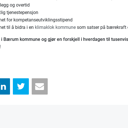
llegg og overtid
lig tjenestepensjon
het for kompetanseutviklingsstipend
et til å bidra i en
klimaklok kommune
som satser på bærekraft o
 i Bærum kommune og gjør en forskjell i hverdagen til tusenvi
!