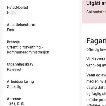
Utgått 
Heltid/Deltid
Søknadsfris
Heltid
Ansettelsesform
Fast
Fagar
Bransje
Offentlig forvaltning -
Offentlig fo
Kommuneadministrasjon
Vil du være
Utdanningskrav
vann- og av
Påkrevet
Vann og avl
med en ny s
Arbeidserfaring
Ønskelig
daglig drift
og faglig s
Adresse
mindre prosj
1351, RUD
effektivt, s