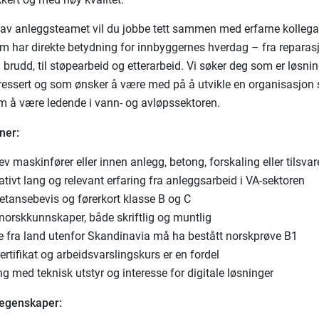
av anleggsteamet vil du jobbe tett sammen med erfarne kollega
som har direkte betydning for innbyggernes hverdag – fra reparas
 brudd, til støpearbeid og etterarbeid. Vi søker deg som er løsnin
eressert og som ønsker å være med på å utvikle en organisasjon
 å være ledende i vann- og avløpssektoren.
ner:
v maskinfører eller innen anlegg, betong, forskaling eller tilsva
ativt lang og relevant erfaring fra anleggsarbeid i VA-sektoren
tansebevis og førerkort klasse B og C
norskkunnskaper, både skriftlig og muntlig
e fra land utenfor Skandinavia må ha bestått norskprøve B1
rtifikat og arbeidsvarslingskurs er en fordel
ng med teknisk utstyr og interesse for digitale løsninger
 egenskaper: