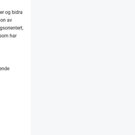
er og bidra
jon av
gsorientert,
 som har
rende