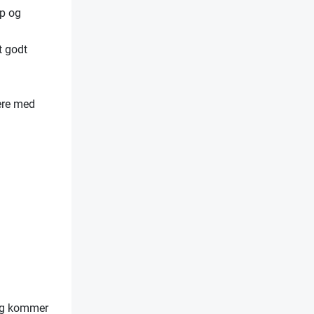
pp og
t godt
t
ere med
legg kommer