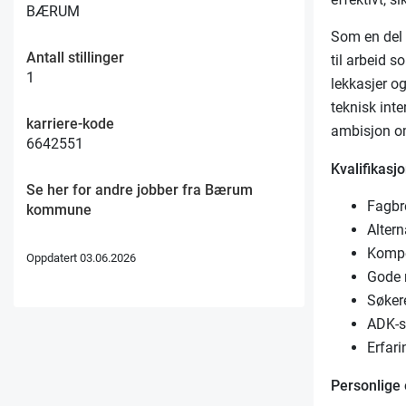
BÆRUM
Som en del 
Antall stillinger
til arbeid 
1
lekkasjer og
teknisk int
karriere-kode
ambisjon om
6642551
Kvalifikasjo
Se her for andre jobber fra Bærum
Fagbre
kommune
Altern
Kompe
Oppdatert 03.06.2026
Gode 
Søker
ADK-se
Erfari
Personlige