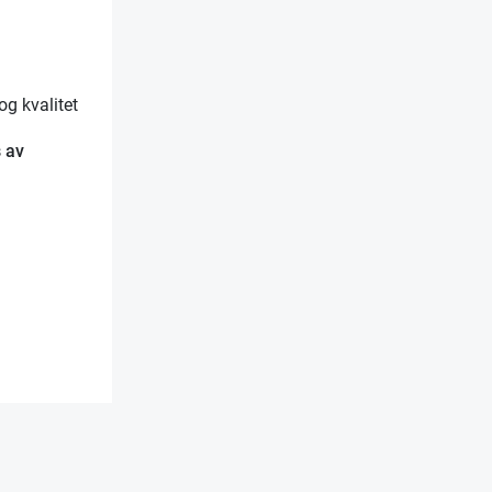
g kvalitet
s av