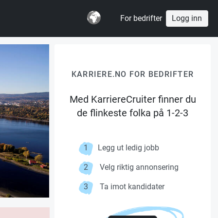
For bedrifter
Logg inn
KARRIERE.NO FOR BEDRIFTER
Med KarriereCruiter finner du
de flinkeste folka på 1-2-3
1
Legg ut ledig jobb
2
Velg riktig annonsering
3
Ta imot kandidater