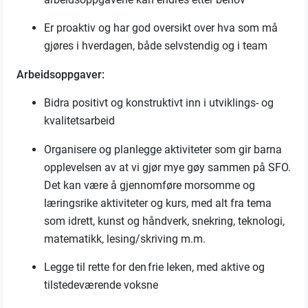
Er proaktiv
og ha
r
god
oversikt over hva som må
gjøres i hverdagen, både
selvstendig
og i team
Arbeidsoppgaver:
B
idra
positivt og konstruktivt
inn i utviklings- og
kvalitetsarbeid
Organisere
og planlegge
aktiviteter som gir barna
opplevelsen av at vi gjør mye gøy sammen på SFO
.
Det kan være å
gjennomføre
morsomme og
læringsrike aktiviteter og kurs,
med alt
fra tema
som idrett, kunst og håndverk, snekring, teknologi,
matematikk, lesing/skriving m.m.
Legge til rette for
den frie leken, med aktive og
tilstedeværende voksne