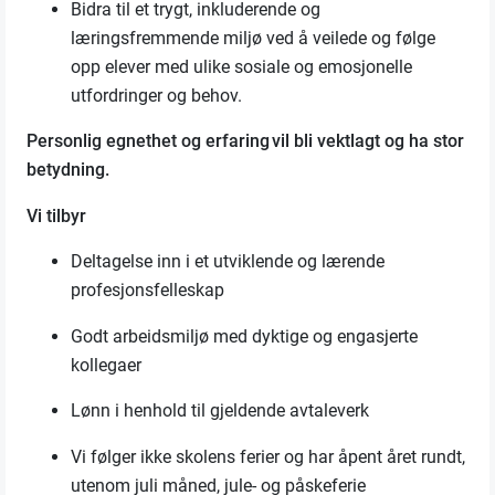
Bidra til et trygt, inkluderende
og
lærin
g
sfremm
e
nde miljø ved å
veilede og
følge
opp elever med ulike sosiale og emosjonelle
utfordringer og behov.
Personlig egnethet og erfaring vil bli vektlagt og ha stor
betydning.
Vi tilbyr
Deltagelse inn i et utviklende og lærende
profesjonsfelleskap
Godt
arbeidsmiljø med
dyktige og engasjerte
kollegaer
Lønn i henhold til gjeldende avtaleverk
Vi følger ikke skolens ferier og har åpent året rundt,
utenom juli måned, jule- og påskeferie