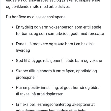
engasjert og ansvarsbevisst
, og
ønsker
et inspirerende
og utviklende møte med arbeidslivet.
Du
har flere av disse egenskapene:
En t
ydelig og varm voksenperson som er til stede
for barna, og som samarbeider godt med foresatte
E
vne til å motivere og støtte barn i en hektisk
hverdag
God
til
å
bygge relasjoner til
både
barn og voksne
Skape
r
tillit gjennom å være åpen, oppriktig og
profesjonell
Ha
r
en positiv innstilling, et godt humør og bidrar
til trivsel på arbeidsplassen
Er
fleksibel, løsningsorientert og aksepterer at
arbeidsoppgavene
kan
endres etter behov