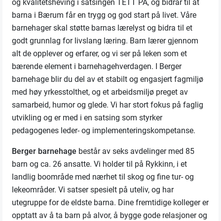
og kvalitetsheving i satsingen TETT PÅ, og bidrar til at
barna i Bærum får en trygg og god start på livet. Våre
barnehager skal støtte barnas lærelyst og bidra til et
godt grunnlag for livslang læring. Barn lærer gjennom
alt de opplever og erfarer, og vi ser på leken som et
bærende element i barnehagehverdagen. I Berger
barnehage blir du del av et stabilt og engasjert fagmiljø
med høy yrkesstolthet, og et arbeidsmiljø preget av
samarbeid, humor og glede. Vi har stort fokus på faglig
utvikling og er med i en satsing som styrker
pedagogenes leder- og implementeringskompetanse.
Berger barnehage
består av seks avdelinger med 85
barn og ca. 26 ansatte. Vi holder til på Rykkinn, i et
landlig boområde med nærhet til skog og fine tur- og
lekeområder. Vi satser spesielt på uteliv, og har
utegruppe for de eldste barna. Dine fremtidige kolleger er
opptatt av å ta barn på alvor, å bygge gode relasjoner og