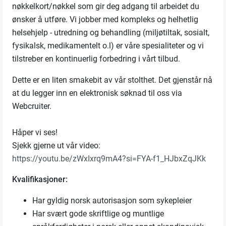
nøkkelkort/nøkkel som gir deg adgang til arbeidet du
ønsker å utføre. Vi jobber med kompleks og helhetlig
helsehjelp - utredning og behandling (miljøtiltak, sosialt,
fysikalsk, medikamentelt o.l) er våre spesialiteter og vi
tilstreber en kontinuerlig forbedring i vårt tilbud.
Dette er en liten smakebit av vår stolthet. Det gjenstår nå
at du legger inn en elektronisk søknad til oss via
Webcruiter.
Håper vi ses!
Sjekk gjerne ut vår video:
https://youtu.be/zWxIxrq9mA4?si=FYA-f1_HJbxZqJKk
Kvalifikasjoner:
Har gyldig norsk autorisasjon som sykepleier
Har svært gode skriftlige og muntlige