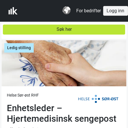
For bedrifter
Logg inn
Søk her
Ledig stilling
Helse Sør-øst RHF
Enhetsleder –
Hjertemedisinsk sengepost