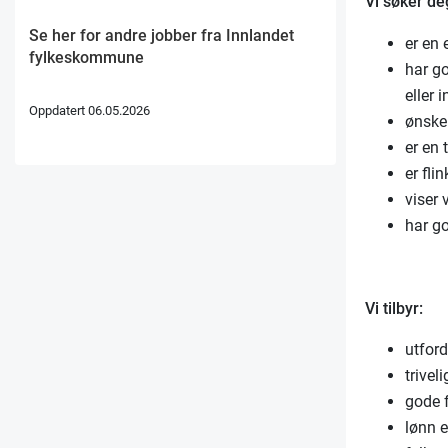
Vi søker d
Se her for andre jobber fra Innlandet
er en 
fylkeskommune
har g
eller
Oppdatert 06.05.2026
ønske
er en 
er fli
viser 
har go
Vi tilbyr:
utfor
trivel
gode 
lønn e