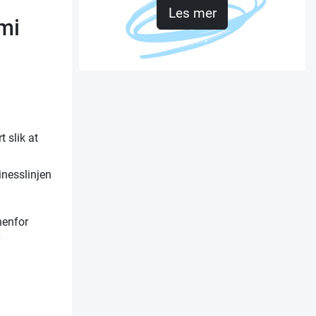
Les mer
mi
 slik at
nesslinjen
nenfor
r