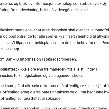
else for, og bruk, av informasjonsteknologi som arbeidsverktøy
faring fra undervisning, helst på videregående skole
ylkeskommune ønsker at arbeidsstyrken skal gjenspeile mangfol
 og oppfordrer derfor alle som er kvalifisert i henhold til utlysn
hos oss. Vi tilpasser arbeidsplassen om du har behov for det. Per
 bli vektlagt.
i om Bank-ID informasjon i søknadsprosessen.
litiattest - ikke eldre enn tre måneder - for alle stillinger i
enesten, folkehøgskolene og videregående skoler.
merksom på at alle søkere kommer på offentlig søkerliste, jf. off
fra offentliggjøring gjøres bare unntaksvis og du må begrunne hv
offentlighet i tekstfeltet til søknaden.
nen er en virksomhet i utvikling og endring. Arbeidsoppgaver,