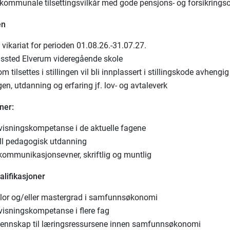
skommunale tilsettingsvilkår med gode pensjons- og forsikrings
en
vikariat for perioden 01.08.26.-31.07.27.
dssted Elverum videregående skole
m tilsettes i stillingen vil bli innplassert i stillingskode avhengig 
ngen, utdanning og erfaring jf. lov- og avtaleverk
ner:
visningskompetanse i de aktuelle fagene
ll pedagogisk utdanning
kommunikasjonsevner, skriftlig og muntlig
lifikasjoner
lor og/eller mastergrad i samfunnsøkonomi
visningskompetanse i flere fag
jennskap til læringsressursene innen samfunnsøkonomi