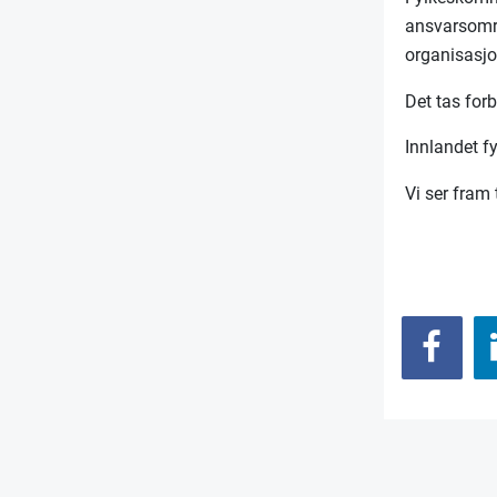
ansvarsområ
organisa
Det tas forb
Innlandet f
Vi ser fram