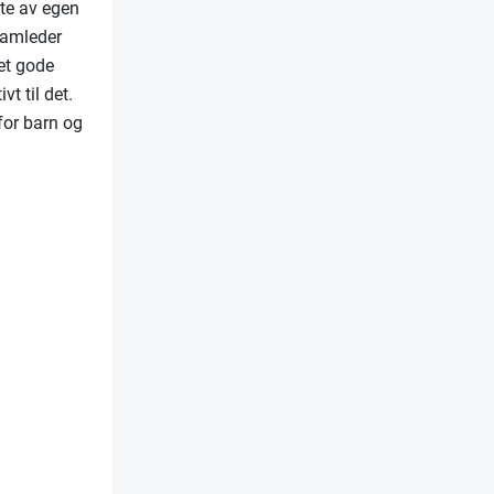
lte av egen
teamleder
det gode
vt til det.
 for barn og