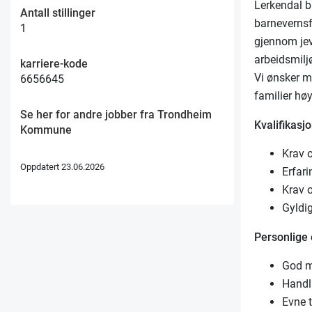
Lerkendal b
Antall stillinger
barnevernsf
1
gjennom jevn
arbeidsmiljø
karriere-kode
Vi ønsker my
6656645
familier høy
Se her for andre jobber fra Trondheim
Kvalifikasjo
Kommune
Krav 
Oppdatert 23.06.2026
Erfari
Krav 
Gyldig
Personlige
God mu
Handl
Evne t