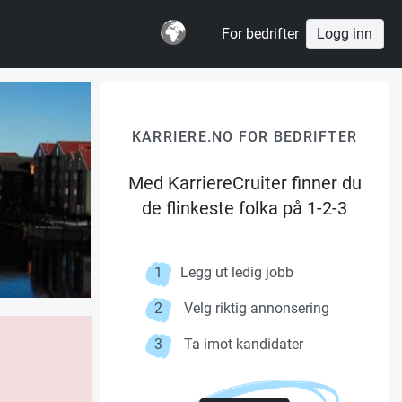
For bedrifter
Logg inn
KARRIERE.NO FOR BEDRIFTER
Med KarriereCruiter finner du
de flinkeste folka på 1-2-3
1
Legg ut ledig jobb
2
Velg riktig annonsering
3
Ta imot kandidater