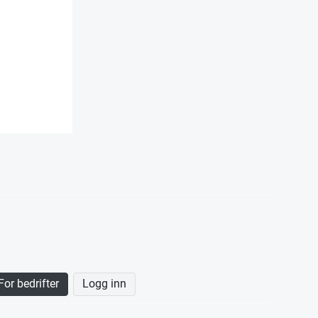
For bedrifter
Logg inn