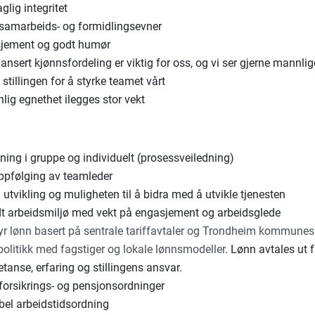
glig integritet
samarbeids- og formidlingsevner
jement og godt humør
ansert kjønnsfordeling er viktig for oss, og vi ser gjerne mannlige
stillingen for å styrke teamet vårt
lig egnethet ilegges stor vekt
ning i gruppe og individuelt (prosessveiledning)
oppfølging av teamleder
 utvikling og muligheten til å bidra med å utvikle tjenesten
dt arbeidsmiljø med vekt på engasjement og arbeidsglede
byr lønn basert på sentrale tariffavtaler og Trondheim kommunes
politikk med fagstiger og lokale lønnsmodeller
. Lønn avtales ut f
anse, erfaring og stillingens ansvar.
forsikrings- og pensjonsordninger
bel arbeidstidsordning