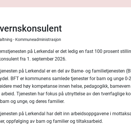
vernskonsulent
rvaltning - Kommuneadministrasjon
rnstjenesten på Lerkendal er det ledig en fast 100 prosent still
onsulent fra 1. september 2026.
jenesten på Lerkendal er en del av Barne- og familietjenesten (B
ydel. BFT er kommunens samlede tjenester for barn og unge 0-2
eidere med høy kompetanse innen helse, pedagogikk, barnevern
g arbeid. Tjenesten har fokus på utnyttelse av den tverrfaglige
r barn og unge, og deres familier.
jenesten på Lerkendal har delt inn arbeidsoppgavene i mottaksa
er, oppfølging av barn og familier og tiltaksarbeid.