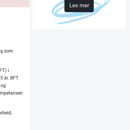
Les mer
ing som
FT) i
5 år. BFT
 og
 kompetansen
rbeid,