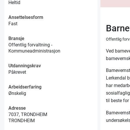
Heltid
Ansettelsesform
Fast
Barne
Bransje
Offentlig fo
Offentlig forvaltning -
Ved barneve
Kommuneadministrasjon
barnevernsk
Utdanningskrav
Barnevernst
Påkrevet
Lerkendal b
har medarb
Arbeidserfaring
sosialfagli
Ønskelig
til beste fo
Adresse
Barnevernst
7037, TRONDHEIM
undersøkels
TRONDHEIM