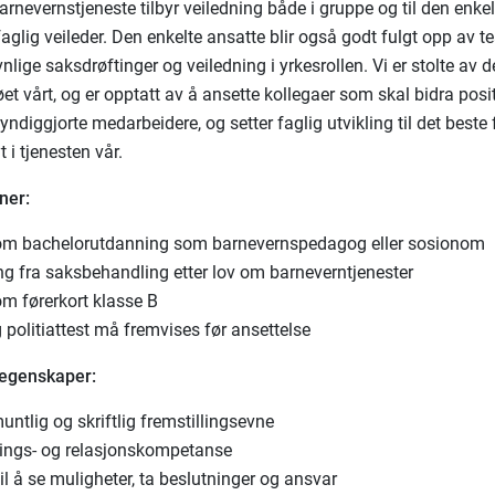
arnevernstjeneste tilbyr veiledning både i gruppe og til den enke
aglig veileder. Den enkelte ansatte blir også godt fulgt opp av 
lige saksdrøftinger og veiledning i yrkesrollen. Vi er stolte av 
et vårt, og er opptatt av å ansette kollegaer som skal bidra positi
ndiggjorte medarbeidere, og setter faglig utvikling til det beste
t i tjenesten vår.
ner:
om bachelorutdanning som barnevernspedagog eller sosionom
ng fra saksbehandling etter lov om barneverntjenester
om førerkort klasse B
 politiattest må fremvises før ansettelse
 egenskaper:
ntlig og skriftlig fremstillingsevne
ings- og relasjonskompetanse
il å se muligheter, ta beslutninger og ansvar