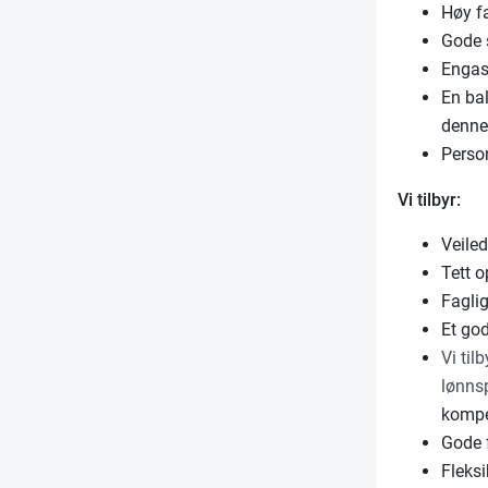
Høy fa
Gode 
Engas
En bal
denne 
Person
Vi tilbyr:
Veiled
Tett 
Faglig
Et go
Vi til
lønns
kompet
Gode 
Fleksi