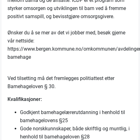
mellom barna og de ansatte. ICDP er et program som
styrker omsorgen og utviklingen til barn ved å fremme
positivt samspill, og bevisstgjøre omsorgsgivere.
Ønsker du å se mer av det vi jobber med, besøk gjerne
vår nettside:
https://www.bergen.kommune.no/omkommunen/avdelinger/
barnehage
Ved tilsetting må det fremlegges politiattest etter
Barnehageloven § 30.
Kvalifikasjoner:
Godkjent barnehagelærerutdanning i henhold til
barnehagelovens §25
Gode norskkunnskaper, både skriftlig og muntlig, i
henhold til barnehageloven §28