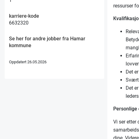
1
ressurser fo
karriere-kode
Kvalifikasjo
6632320
Releva
Se her for andre jobber fra Hamar
Betyd
kommune
mangl
Erfari
Oppdatert 26.05.2026
lovve
Det e
Svært 
Det er
leders
Personlige
Vi ser etter
samarbeidse
dine. Vider