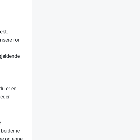
ekt.
nsere for
gjeldende
du er en
leder
e
rbeiderne
re og egne