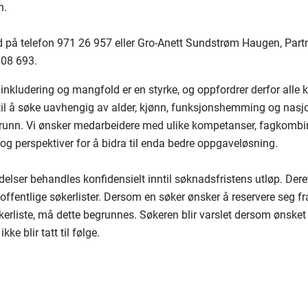
n.
 på telefon 971 26 957 eller Gro-Anett Sundstrøm Haugen, Part
 08 693.
inkludering og mangfold er en styrke, og oppfordrer derfor alle k
til å søke uavhengig av alder, kjønn, funksjonshemming og nasjo
runn. Vi ønsker medarbeidere med ulike kompetanser, fagkombi
 og perspektiver for å bidra til enda bedre oppgaveløsning.
elser behandles konfidensielt inntil søknadsfristens utløp. Deret
 offentlige søkerlister. Dersom en søker ønsker å reservere seg fr
økerliste, må dette begrunnes. Søkeren blir varslet dersom ønske
kke blir tatt til følge.