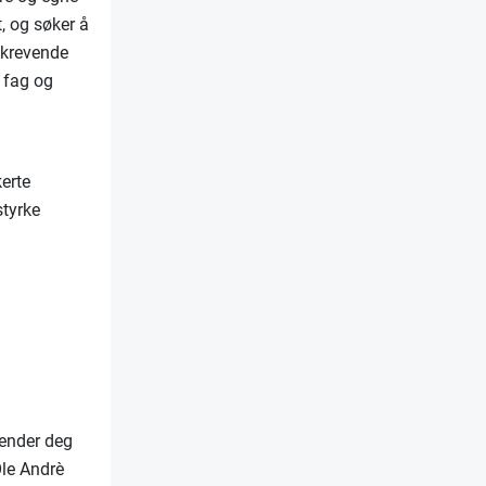
, og søker å
i krevende
m fag og
erte
styrke
nvender deg
Ole Andrè