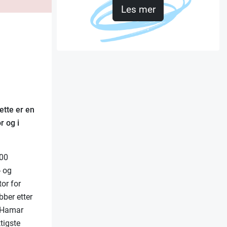
Les mer
tte er en
r og i
000
- og
tor for
bber etter
r Hamar
tigste