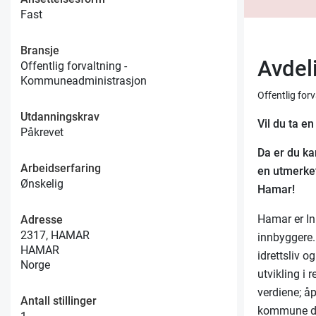
Fast
Bransje
Avdel
Offentlig forvaltning -
Kommuneadministrasjon
Offentlig fo
Utdanningskrav
Vil du ta e
Påkrevet
Da er du k
Arbeidserfaring
en utmerket
Ønskelig
Hamar!
Hamar er In
Adresse
2317, HAMAR
innbyggere.
HAMAR
idrettsliv o
Norge
utvikling i 
verdiene; å
Antall stillinger
kommune den