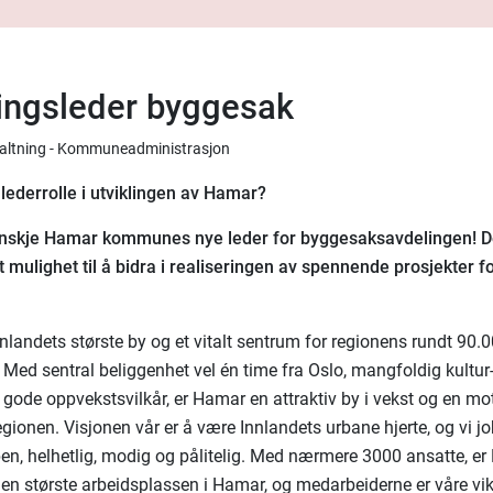
ingsleder byggesak
rvaltning - Kommuneadministrasjon
n lederrolle i utviklingen av Hamar?
anskje Hamar kommunes nye leder for byggesaksavdelingen! De
 mulighet til å bidra i realiseringen av spennende prosjekter fo
nlandets største by og et vitalt sentrum for regionens rundt 90.
 Med sentral beliggenhet vel én time fra Oslo, mangfoldig kultur
g gode oppvekstsvilkår, er Hamar en attraktiv by i vekst og en mo
regionen. Visjonen vår er å være Innlandets urbane hjerte, og vi jo
pen, helhetlig, modig og pålitelig. Med nærmere 3000 ansatte, e
 største arbeidsplassen i Hamar, og medarbeiderne er våre vik