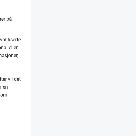
ner på
valifiserte
nal eller
nasjoner,
ter vil det
a en
t om