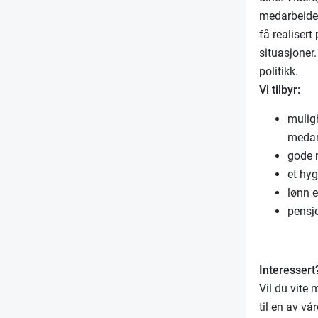
medarbeider
få realisert
situasjoner.
politikk.
Vi tilbyr:
mulig
medarb
gode m
et hyg
lønn e
pensj
Interessert
Vil du vite 
til en av v