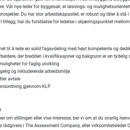
e. Vår nye leder for byggesak, er løsnings- og mulighetsorientert
 prosjekter. Du har stor arbeidskapasitet, er robust og tåler å stå 
 I tillegg, har du forståelse for ledelse i skjæringspunktet mello
het til å lede en solid fagavdeling med høyt kompetente og dedik
eidere, der bredden i kvalifikasjoner og bakgrunn er en tydelig 
uligheter for faglig utvikling
gelig og inkluderende arbeidsmiljø
tter avtale
onsordning gjennom KLP
?
mer om stillingen eller vise interesse, ber vi om at du snarlig he
åre rådgivere i The Assessment Company, eller virksomhetsleder 