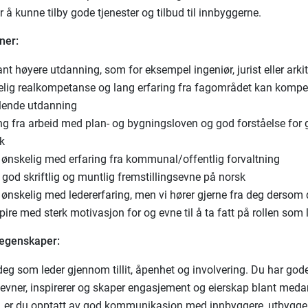
r å kunne tilby gode tjenester og tilbud til innbyggerne.
ner:
nt høyere utdanning, som for eksempel ingeniør, jurist eller arkit
elig realkompetanse og lang erfaring fra fagområdet kan kompe
ende utdanning
ng fra arbeid med plan- og bygningsloven og god forståelse for 
rk
r ønskelig med erfaring fra kommunal/offentlig forvaltning
god skriftlig og muntlig fremstillingsevne på norsk
 ønskelig med ledererfaring, men vi hører gjerne fra deg dersom 
pire med sterk motivasjon for og evne til å ta fatt på rollen som 
 egenskaper:
 deg som leder gjennom tillit, åpenhet og involvering. Du har god
vner, inspirerer og skaper engasjement og eierskap blant meda
e, er du opptatt av god kommunikasjon med innbyggere, utbygge