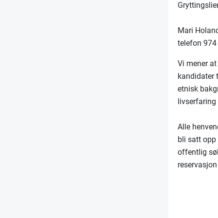
Gryttingslie
Mari Holand
telefon 974
Vi mener at 
kandidater 
etnisk bakg
livserfaring
Alle henvend
bli satt opp
offentlig s
reservasjon i