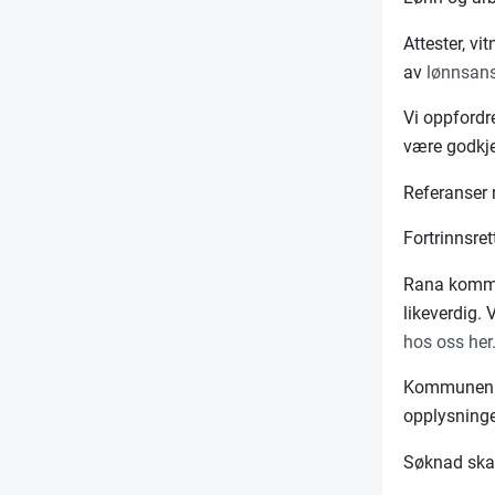
Attester, v
av
lønnsans
Vi oppfordr
være godkj
Referanser 
Fortrinnsret
Rana kommun
likeverdig. 
hos oss her
Kommunen pr
opplysninge
Søknad skal