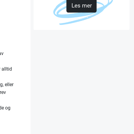
Les mer
av
 alltid
, eller
rev
de og