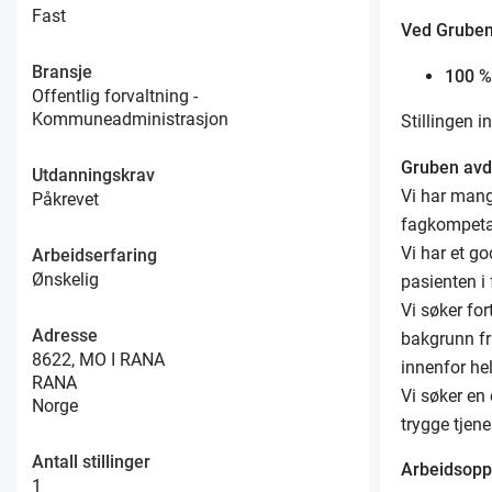
Fast
Ved Gruben
Bransje
100 % 
Offentlig forvaltning -
Kommuneadministrasjon
Stillingen 
Gruben avd
Utdanningskrav
Vi har mang
Påkrevet
fagkompeta
Vi har et go
Arbeidserfaring
Ønskelig
pasienten i
Vi søker for
Adresse
bakgrunn fr
8622, MO I RANA
innenfor he
RANA
Vi søker en
Norge
trygge tjene
Antall stillinger
Arbeidsopp
1