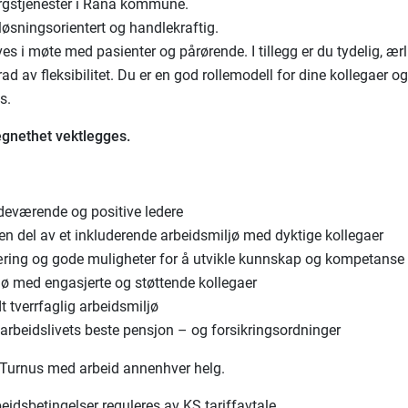
gstjenester i Rana kommune.
løsningsorientert og handlekraftig.
ves i møte med pasienter og pårørende. I tillegg er du tydelig, ærl
rad av fleksibilitet. Du er en god rollemodell for dine kollegaer og
s.
egnethet vektlegges.
edeværende og positive ledere
en del av et inkluderende arbeidsmiljø med dyktige kollegaer
ring og gode muligheter for å utvikle kunnskap og kompetanse
jø med engasjerte og støttende kollegaer
t tverrfaglig arbeidsmiljø
arbeidslivets beste pensjon – og forsikringsordninger
Turnus med arbeid annenhver helg.
eidsbetingelser reguleres av KS tariffavtale.