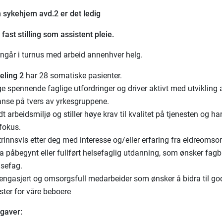
 sykehjem avd.2 er det ledig
fast stilling som assistent pleie.
inngår i turnus med arbeid annenhver helg.
eling 2
har 28 somatiske pasienter.
e spennende faglige utfordringer og driver aktivt med utvikling 
nse på tvers av yrkesgruppene.
dt arbeidsmiljø og stiller høye krav til kvalitet på tjenesten og har
 fokus.
trinnsvis etter deg med interesse og/eller erfaring fra eldreomsorg
a påbegynt eller fullført helsefaglig utdanning, som ønsker fagb
lsefag.
 engasjert og omsorgsfull medarbeider som ønsker å bidra til go
ster for våre beboere
gaver: