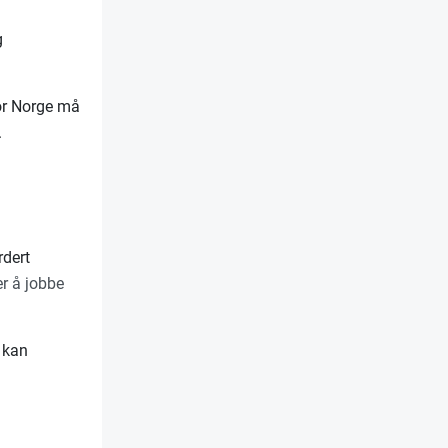
g
for Norge må
.
rdert
r å jobbe
 kan