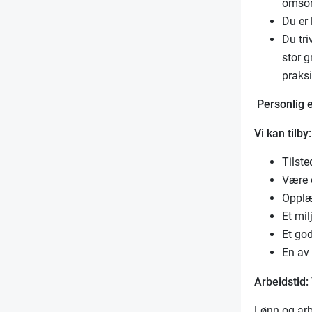
omsor
Du er 
Du tri
stor g
praksi
Personlig 
Vi kan tilby:
Tilst
Være 
Opplæ
Et mil
Et god
En av 
Arbeidstid:
Lønn og arb