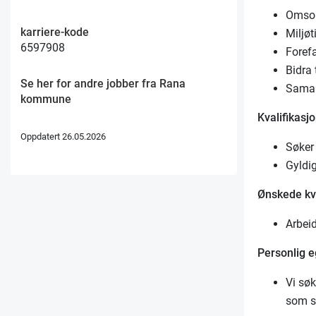
Omsor
karriere-kode
Miljøt
6597908
Foref
Bidra 
Se her for andre jobber fra Rana
Samar
kommune
Kvalifikasj
Oppdatert 26.05.2026
Søker
Gyldig
Ønskede kva
Arbeid
Personlig 
Vi søk
som s