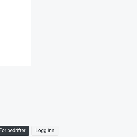
For bedrifter
Logg inn