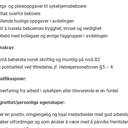
gs- og pleieoppgaver til sykehjemsbeboere
iltak overfor beboere
allende huslige oppgaver i avdelingen
til å ivareta beboernes trygghet, trivsel og verdighet
beid med kollegaer og øvrige faggrupper i avdelingen
onskrav:
 må beherske norsk skriftlig og muntlig på nivå B2
 politiattest ved tiltredelse, jf. Helsepersonelloven §5 – 4
lifikasjoner:
serfaring fra arbeid i sykehjem eller tilsvarende er en fordel.
egnethet/personlige egenskaper:
er en positiv, omgjengelig og lojal medarbeider med god arbeids
øker utfordringer og som ønsker å være med å påvirke fremtide