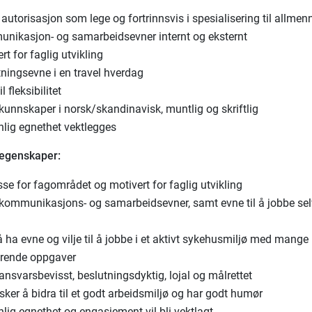
autorisasjon som lege og fortrinnsvis i spesialisering til allmen
nikasjon- og samarbeidsevner internt og eksternt
rt for faglig utvikling
tningsevne i en travel hverdag
l fleksibilitet
kunnskaper i norsk/skandinavisk, muntlig og skriftlig
nlig egnethet vektlegges
 egenskaper:
sse for fagområdet og motivert for faglig utvikling
kommunikasjons- og samarbeidsevner, samt evne til å jobbe sel
m
ha evne og vilje til å jobbe i et aktivt sykehusmiljø med mange
drende oppgaver
ansvarsbevisst, beslutningsdyktig, lojal og målrettet
ker å bidra til et godt arbeidsmiljø og har godt humør
lig egnethet og engasjement vil bli vektlagt