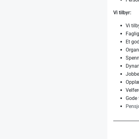
Vi tilbyr:
Vi til
Faglig
Et god
Organ
Spenne
Dynami
Jobber
Opplæ
Velfe
Gode 
Pensj
___________