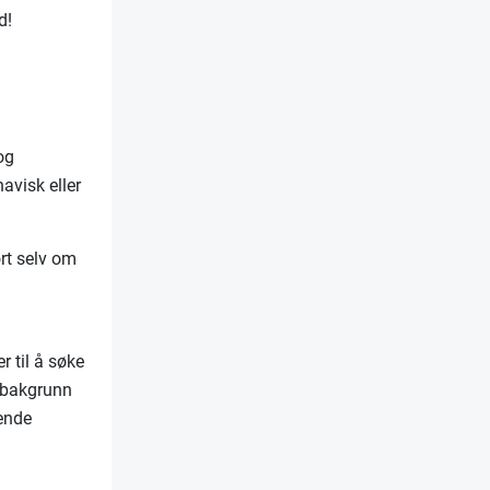
d!
og
visk eller
ort selv om
r til å søke
k bakgrunn
ende