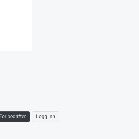
For bedrifter
Logg inn