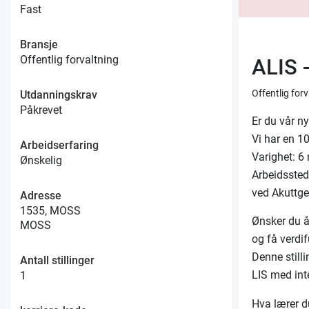
Fast
Bransje
Offentlig forvaltning
ALIS 
Offentlig for
Utdanningskrav
Påkrevet
Er du vår n
Vi har en 1
Arbeidserfaring
Varighet: 6
Ønskelig
Arbeidssted:
ved Akuttge
Adresse
1535, MOSS
Ønsker du å
MOSS
og få verdif
Denne stilli
Antall stillinger
LIS med int
1
Hva lærer 