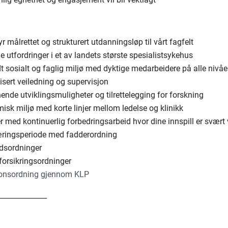
byr målrettet og strukturert utdanningsløp til vårt fagfelt
e utfordringer i et av landets største spesialistsykehus
t sosialt og faglig miljø med dyktige medarbeidere på alle nivåe
isert veiledning og supervisjon
nde utviklingsmuligheter og tilrettelegging for forskning
sk miljø med korte linjer mellom ledelse og klinikk
 med kontinuerlig forbedringsarbeid hvor dine innspill er svært v
ringsperiode med fadderordning
rdsordninger
forsikringsordninger
onsordning gjennom KLP
______________