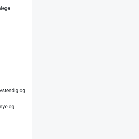
nlege
vstendig og
 nye og