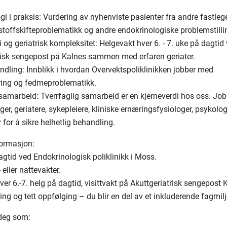
gi i praksis: Vurdering av nyhenviste pasienter fra andre fastle
 stoffskifteproblematikk og andre endokrinologiske problemstill
i og geriatrisk kompleksitet: Helgevakt hver 6. - 7. uke på dagtid
risk sengepost på Kalnes sammen med erfaren geriater.
ling: Innblikk i hvordan Overvektspoliklinikken jobber med
dring og fedmeproblematikk.
 samarbeid: Tverrfaglig samarbeid er en kjerneverdi hos oss. Job
er, geriatere, sykepleiere, kliniske ernæringsfysiologer, psykolo
 for å sikre helhetlig behandling.
nformasjon:
agtid ved Endokrinologisk poliklinikk i Moss.
 eller nattevakter.
ver 6.-7. helg på dagtid, visittvakt på Akuttgeriatrisk sengepost
ng og tett oppfølging – du blir en del av et inkluderende fagmil
r deg som: