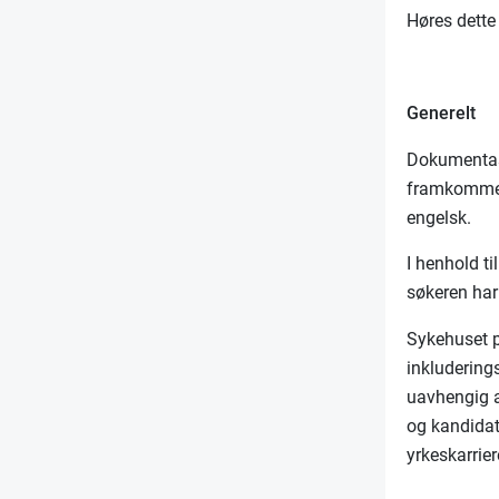
Høres dette 
Generelt
Dokumentas
framkomme 
engelsk.
I henhold t
søkeren har
Sykehuset p
inkludering
uavhengig a
og kandida
yrkeskarrier