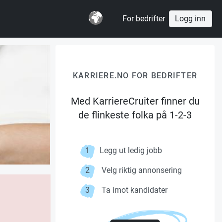
For bedrifter
Logg inn
KARRIERE.NO FOR BEDRIFTER
Med KarriereCruiter finner du
de flinkeste folka på 1-2-3
1
Legg ut ledig jobb
2
Velg riktig annonsering
3
Ta imot kandidater