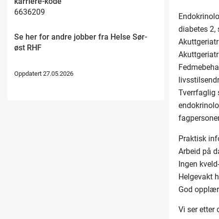
karriere-kode
6636209
Endokrinolo
diabetes 2,
Se her for andre jobber fra Helse Sør-
Akuttgeriatr
øst RHF
Akuttgeriat
Fedmebehand
Oppdatert 27.05.2026
livsstilsen
Tverrfaglig
endokrinolog
fagpersoner
Praktisk i
Arbeid på d
Ingen kveld-
Helgevakt h
God opplæri
Vi ser ette