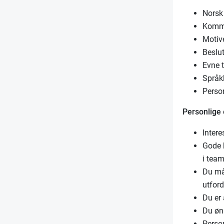
Norsk 
Kommu
Motive
Beslu
Evne ti
Språk
Perso
Personlige
Intere
Gode 
i tea
Du må 
utfor
Du er 
Du øns
Person