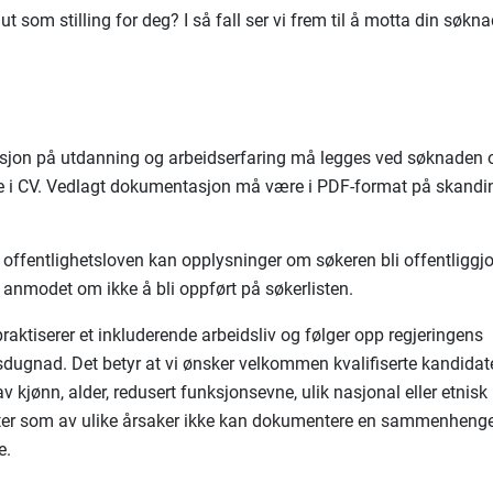
ut som stilling for deg? I så fall ser vi frem til å motta din søkna
jon på utdanning og arbeidserfaring må legges ved søknaden 
i CV. Vedlagt dokumentasjon må være i PDF-format på skandina
il offentlighetsloven kan opplysninger om søkeren bli offentliggj
 anmodet om ikke å bli oppført på søkerlisten.
raktiserer et inkluderende arbeidsliv og følger opp regjeringens
sdugnad. Det betyr at vi ønsker velkommen kvalifiserte kandidate
v kjønn, alder, redusert funksjonsevne, ulik nasjonal eller etnis
ter som av ulike årsaker ikke kan dokumentere en sammenheng
e.