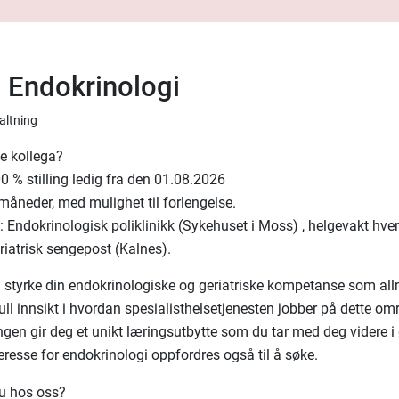
- Endokrinologi
valtning
ye kollega?
00 % stilling ledig fra den 01.08.2026
 måneder, med mulighet til forlengelse.
 Endokrinologisk poliklinikk (Sykehuset i Moss) , helgevakt hver 
riatrisk sengepost (Kalnes).
 styrke din endokrinologiske og geriatriske kompetanse som al
ull innsikt i hvordan spesialisthelsetjenesten jobber på dette om
ngen gir deg et unikt læringsutbytte som du tar med deg videre i d
eresse for endokrinologi oppfordres også til å søke.
du hos oss?