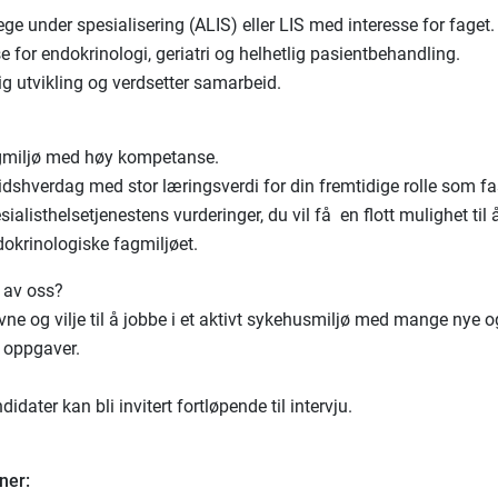
ege under spesialisering (ALIS) eller LIS med interesse for faget
se for endokrinologi, geriatri og helhetlig pasientbehandling.
ig utvikling og verdsetter samarbeid.
fagmiljø med høy kompetanse.
eidshverdag med stor læringsverdi for din fremtidige rolle som 
esialisthelsetjenestens vurderinger, du vil få en flott mulighet til å
okrinologiske fagmiljøet.
n av oss?
ne og vilje til å jobbe i et aktivt sykehusmiljø med mange nye o
e oppgaver.
didater kan bli invitert fortløpende til intervju.
ner: