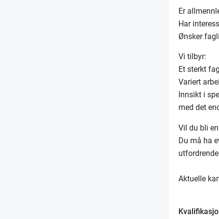
Er allmennl
Har interes
Ønsker fagl
Vi tilbyr:
Et sterkt 
Variert arb
Innsikt i sp
med det end
Vil du bli e
Du må ha ev
utfordrend
Aktuelle kan
Kvalifikasjo