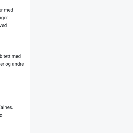
ger med
inger.
 ved
b tett med
ger og andre
 Kalnes.
jø.