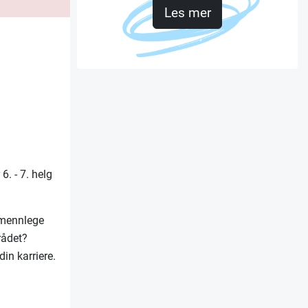
Les mer
6. - 7. helg
lmennlege
rådet?
in karriere.