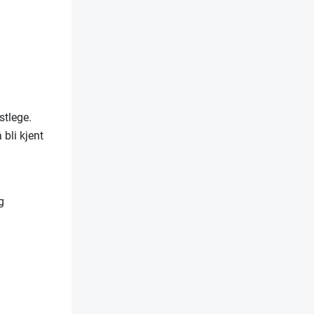
.
fastlege.
 bli kjent
g