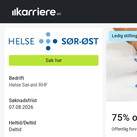
Ledig stillin
Søk her
Bedrift
Helse Sør-øst RHF
Søknadsfrist
07.08.2026
75% o
Heltid/Deltid
Offentlig for
Deltid