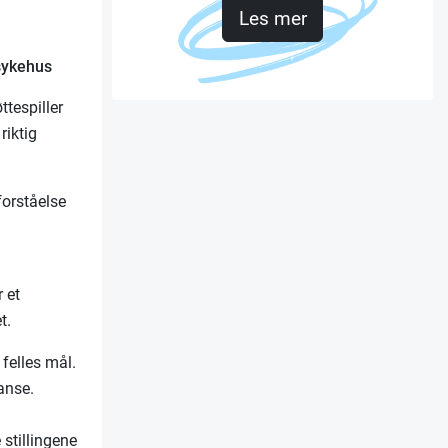
Les mer
sykehus
ttespiller
riktig
forståelse
 et
et.
felles mål.
anse.
stillingene