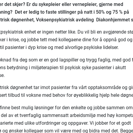
er det skjer? Er du sykepleier eller vernepleier, gjerne med
ning? Det er ledig to faste stillinger på natt i 50% og 75 % på
atrisk døgnenhet, Voksenpsykiatrisk avdeling Diakonhjemmet 
psykiatrisk enhet er ingen netter like. Du vil bli en avgjørende stø
er i krise, og jobbe tett med kollegaene dine for å oppnå god og 
il pasienter i dyp krise og med alvorlige psykiske lidelser.
øknad fra deg som er en god lagspiller og trygg faglig, med god 
ns betydning i miljøterapien til psykisk syke pasienter i akutt
se.
trisk døgnenhet tar imot pasienter fra vårt opptaksområde og gir
sert tilbud til voksne med behov for øyeblikkelig hjelp hele døgn
 finne best mulig løsninger for den enkelte og jobbe sammen om 
en del av et tverrfaglig sammensatt arbeidsmiljø med høy kompet
arierte med ulike utfordringer og oppgaver. Vi jobber for et godt
ø og ønsker kollegaer som vil være med og bidra med det. Begge 