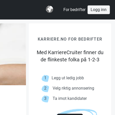
For bedrifter
Logg inn
KARRIERE.NO FOR BEDRIFTER
Med KarriereCruiter finner du
de flinkeste folka på 1-2-3
1
Legg ut ledig jobb
2
Velg riktig annonsering
3
Ta imot kandidater