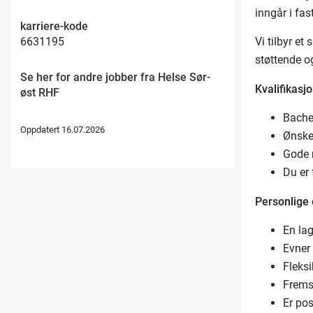
inngår i fas
karriere-kode
Vi tilbyr et
6631195
støttende o
Se her for andre jobber fra Helse Sør-
Kvalifikasjo
øst RHF
Bachel
Oppdatert 16.07.2026
Ønskel
Gode 
Du er 
Personlige
En la
Evner 
Fleksi
Fremst
Er pos