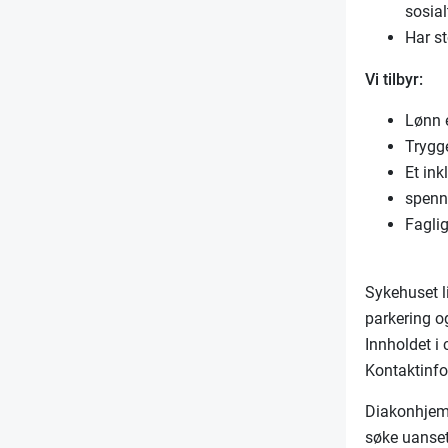
sosial
Har st
Vi tilbyr:
Lønn 
Trygg
Et ink
spenn
Faglig
Sykehuset l
parkering o
Innholdet i
Kontaktinfor
Diakonhjemm
søke uanset