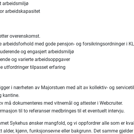
t arbeidsmiljø
or arbeidskapasitet
etter overenskomst.
e arbeidsforhold med gode pensjon- og forsikringsordninger i KL
luderende og engasjert arbeidsmiljø
ende og varierte arbeidsoppgaver
e utfordringer tilpasset erfaring
igger i nærheten av Majorstuen med alt av kollektiv- og serviceti
g kantine.
 cv må dokumenteres med vitnemål og attester i Webcruiter.
masjon til to referanser medbringes til et eventuelt intervju.
et Sykehus ønsker mangfold, og vi oppfordrer alle som er kvalif
t alder, kjønn, funksjonsevne eller bakgrunn. Det samme gjelde