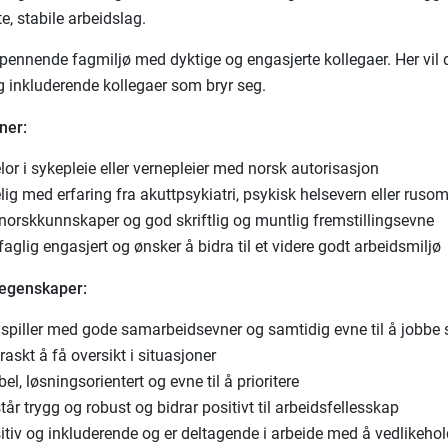
te, stabile arbeidslag.
 spennende fagmiljø med dyktige og engasjerte kollegaer. Her vil 
g inkluderende kollegaer som bryr seg.
ner:
or i sykepleie eller vernepleier med norsk autorisasjon
ig med erfaring fra akuttpsykiatri, psykisk helsevern eller ruso
norskkunnskaper og god skriftlig og muntlig fremstillingsevne
faglig engasjert og ønsker å bidra til et videre godt arbeidsmiljø
 egenskaper:
gspiller med gode samarbeidsevner og samtidig evne til å jobbe 
raskt å få oversikt i situasjoner
bel, løsningsorientert og evne til å prioritere
år trygg og robust og bidrar positivt til arbeidsfellesskap
itiv og inkluderende og er deltagende i arbeide med å vedlikehol