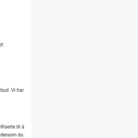
P.
lbud. Vi har
iserte til å
r dersom du