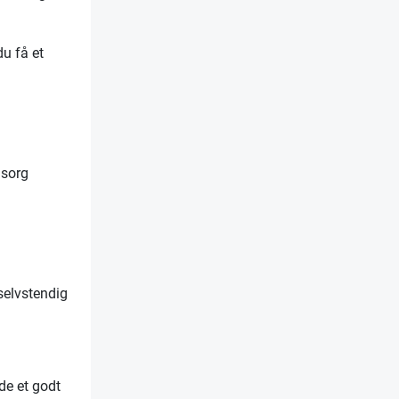
du få et
msorg
selvstendig
de et godt