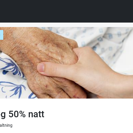
g
g 50% natt
valtning