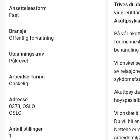
Trives du d
Ansettelsesform
videreutdan
Fast
Akuttpsyki
Bransje
På vår akutt
Offentlig forvaltning
for mennesk
behandling t
Utdanningskrav
Påkrevet
Vi ønsker s
av relasjone
Arbeidserfaring
sykdomsfa
Ønskelig
Akuttpsykia
Adresse
høyspesiali
0373, OSLO
OSLO
Vi ønsker å
Du vil bli 
Antall stillinger
Nettene er v
1
arbeidsmilj