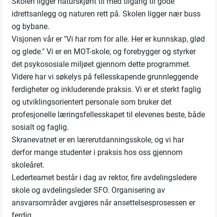
Skolen ligger naturskjønt til med tilgang til gode
idrettsanlegg og naturen rett på. Skolen ligger nær buss
og bybane.
Visjonen vår er "Vi har rom for alle. Her er kunnskap, glød
og glede." Vi er en MOT-skole, og forebygger og styrker
det psykososiale miljøet gjennom dette programmet.
Videre har vi søkelys på fellesskapende grunnleggende
ferdigheter og inkluderende praksis. Vi er et sterkt faglig
og utviklingsorientert personale som bruker det
profesjonelle læringsfellesskapet til elevenes beste, både
sosialt og faglig.
Skranevatnet er en lærerutdanningsskole, og vi har
derfor mange studenter i praksis hos oss gjennom
skoleåret.
Lederteamet består i dag av rektor, fire avdelingsledere
skole og avdelingsleder SFO. Organisering av
ansvarsområder avgjøres når ansettelsesprosessen er
ferdig.