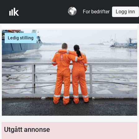
For bedrifter
Logg inn
Ledig stilling
Utgått annonse