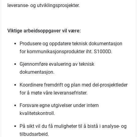
leveranse- og utviklingsprosjekter.
Viktige arbeidsoppgaver vil være:
Produ
sere og oppdatere teknisk dokumentasjon
for kommunikasjonsprodukter
iht. S1000D
.
Gjennomføre evaluering
av
teknisk
dokumentasjon
.
Koordinere fremdrift og plan med
del-prosjektleder
for å møte våre leveransefrister
.
Forsvare egne utgivelser under
intern
kvalitetskontroll
.
På sikt
vil d
u få
muligheter til å bistå i analyse
-
og
tilbudsarbeid
.