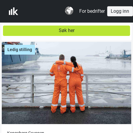
For bedrifter
Logg inn
Søk her
Ledig stilling