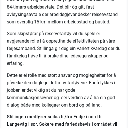
84-timars arbeidsavtale. Det blir òg gitt fast
avløysingsavtale der arbeidsgjevar dekker reiseavstand
som overstig 15 km mellom arbeidsstad og bustad.
S
om skipsførar på reservefartøy vil du spele ei
avgjerande rolle i å oppretthalde effektiviteten på våre
ferjesamband. Stillinga gir deg ein variert kvardag der du
får rikeleg høve til å bruke dine lederegenskaper og
erfaring.
Dette er ei rolle med stort ansvar og moglegheiter for å
påverke den daglege drifta av fartøyene. For å lykkes i
jobben
er det viktig at du har gode
kommunikasjonsevner og ser verdien av å ha ein god
dialog både med kollegaer om bord og på land.
Stillingen medfører seilas til/fra Fedje i nord til
Langevåg i sør. Søkere med farledsbevis i området vil