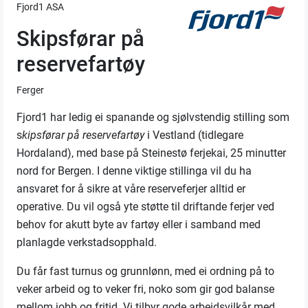
Fjord1 ASA
Skipsførar på
reservefartøy
Ferger
Fjord1 har ledig ei spanande og sjølvstendig stilling som
s
kipsførar på reservefartøy
i Vestland (tidlegare
Hordaland),
med base på Steinestø ferjekai, 25 minutter
nord for Bergen. I denne viktige stillinga vil du ha
ansvaret for å sikre at våre reserveferjer alltid er
operative. Du vil også yte støtte til driftande ferjer ved
behov for akutt byte av fartøy eller i samband med
planlagde verkstadsopphald.
Du får fast turnus og grunnlønn, med ei ordning på to
veker arbeid og to veker fri, noko som gir god balanse
mellom jobb og fritid. Vi tilbyr gode arbeidsvilkår med