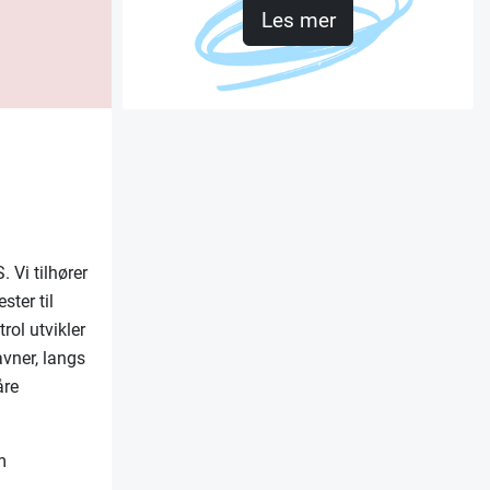
Les mer
 Vi tilhører
ster til
ol utvikler
vner, langs
åre
m