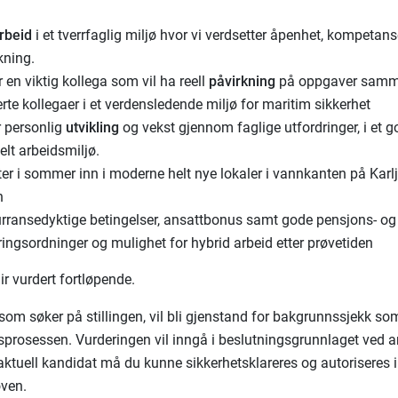
rbeid
i et tverrfaglig miljø hvor vi verdsetter åpenhet, kompetan
kning.
r en viktig kollega som vil ha reell
påvirkning
på oppgaver sam
rte kollegaer i et verdensledende miljø for maritim sikkerhet
r personlig
utvikling
og vekst gjennom faglige utfordringer, i et g
lt arbeidsmiljø.
tter i sommer inn i moderne helt nye lokaler i vannkanten på Karl
n
rransedyktige betingelser, ansattbonus samt gode pensjons- og
ringsordninger og mulighet for hybrid arbeid etter prøvetiden
ir vurdert fortløpende.
som søker på stillingen, vil bli gjenstand for bakgrunnssjekk so
gsprosessen. Vurderingen vil inngå i beslutningsgrunnlaget ved a
aktuell kandidat må du kunne sikkerhetsklareres og autoriseres i
oven.