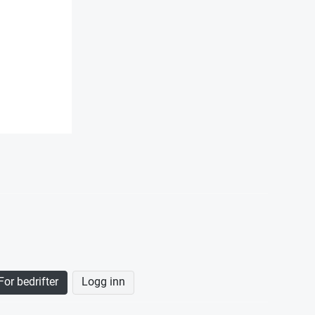
For bedrifter
Logg inn