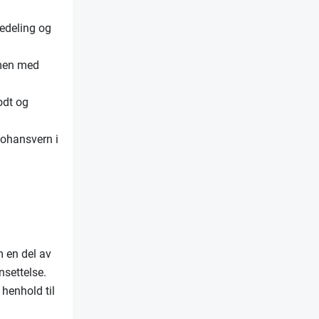
sedeling og
men med
odt og
johansvern i
m en del av
nsettelse.
 henhold til