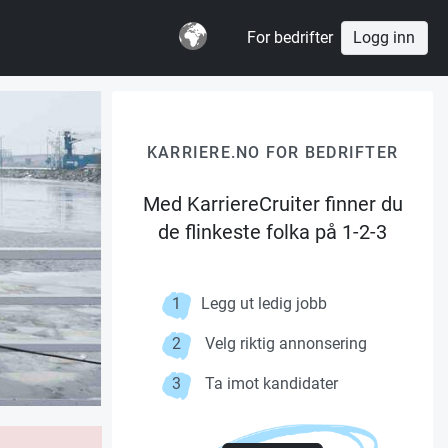
For bedrifter
Logg inn
KARRIERE.NO FOR BEDRIFTER
Med KarriereCruiter finner du
de flinkeste folka på 1-2-3
1
Legg ut ledig jobb
2
Velg riktig annonsering
3
Ta imot kandidater