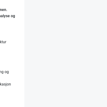
rmen.
nalyse og
ktur
ing og
ikasjon