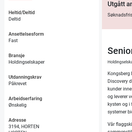
Utgått 
Heltid/Deltid
Søknadsfris
Deltid
Ansettelsesform
Fast
Senio
Bransje
Holdingselskaper
Holdingselsk
Kongsberg N
Utdanningskrav
Discovery di
Påkrevet
kunder inne
og leverer 
Arbeidserfaring
kysten og i 
Ønskelig
systemer bid
Adresse
Vår flaggsk
3194, HORTEN
sammenstill