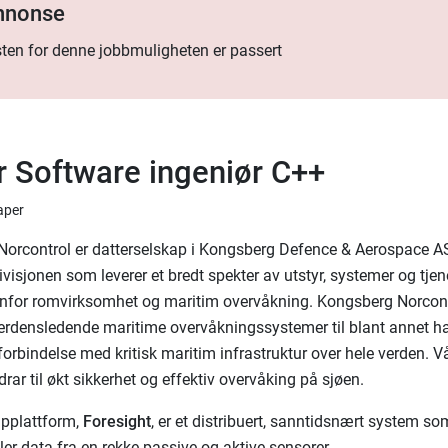
annonse
ten for denne jobbmuligheten er passert
r Software ingeniør C++
aper
orcontrol er datterselskap i Kongsberg Defence & Aerospace AS.
visjonen som leverer et bredt spekter av utstyr, systemer og tjene
nfor romvirksomhet og maritim overvåkning. Kongsberg Norcontr
verdensledende maritime overvåkningssystemer til blant annet ha
forbindelse med kritisk maritim infrastruktur over hele verden. V
rar til økt sikkerhet og effektiv overvåking på sjøen.
ipplattform,
Foresight
, er et distribuert, sanntidsnært system so
er data fra en rekke passive og aktive sensorer.