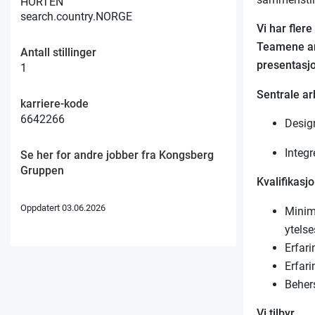
HORTEN
search.country.NORGE
Vi har fler
Teamene ar
Antall stillinger
presentasj
1
Sentrale a
karriere-kode
6642266
Design
Integr
Se her for andre jobber fra Kongsberg
Gruppen
Kvalifikasj
Oppdatert 03.06.2026
Minim
ytels
Erfar
Erfar
Behers
Vi tilbyr