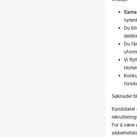
Sama
nyten
Du bli
dedike
Du få
uforme
Vi fly
Horte
Konku
forsik
Søknader bl
Kandidater 
rekrutterin
For å være 
sikkerhetsl