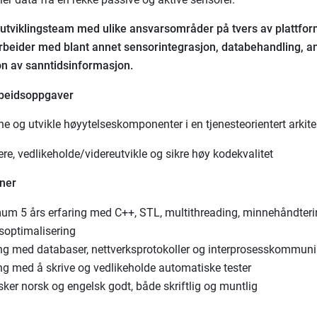
e utviklingsteam med ulike ansvarsområder på tvers av plattfo
beider med blant annet sensorintegrasjon, databehandling, a
on av sanntidsinformasjon.
rbeidsoppgaver
e og utvikle høyytelseskomponenter i en tjenesteorientert arkite
ere, vedlikeholde/videreutvikle og sikre høy kodekvalitet
oner
um 5 års erfaring med C++, STL, multithreading, minnehåndter
esoptimalisering
ing med databaser, nettverksprotokoller og interprosesskommun
ing med å skrive og vedlikeholde automatiske tester
ker norsk og engelsk godt, både skriftlig og muntlig