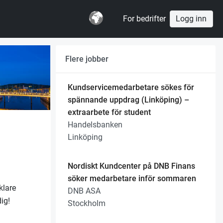
For bedrifter
Logg inn
Flere jobber
Kundservicemedarbetare sökes för
spännande uppdrag (Linköping) –
extraarbete för student
Handelsbanken
Linköping
Nordiskt Kundcenter på DNB Finans
söker medarbetare inför sommaren
klare
DNB ASA
ig!
Stockholm