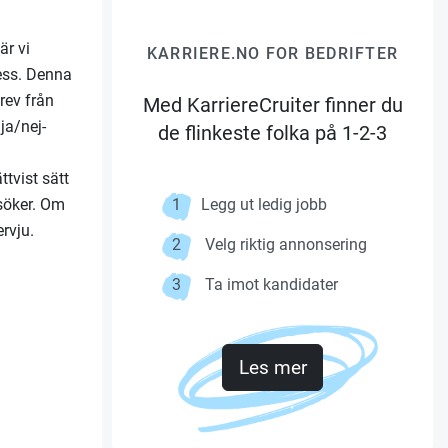
är vi
KARRIERE.NO FOR BEDRIFTER
cess. Denna
brev från
Med KarriereCruiter finner du
ja/nej-
de flinkeste folka på 1-2-3
ttvist sätt
söker. Om
1
Legg ut ledig jobb
ervju.
2
Velg riktig annonsering
3
Ta imot kandidater
Les mer