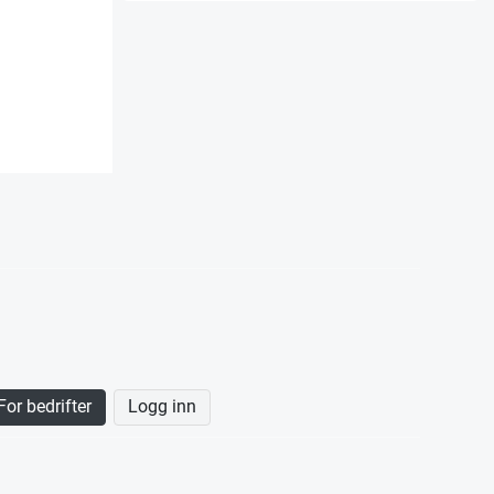
For bedrifter
Logg inn