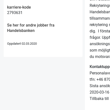
Rekryterin
karriere-kode
Handelsbank
2793631
tillsammans
rekrytering 
Se her for andre jobber fra
Handelsbanken
dig. I först
frågor. Uppf
ansökningsti
Oppdatert 02.03.2020
som möjligt
du motsvarar
Kontaktuppg
Personalav
tfn: +46 8
Sista ansö
2020-03-16
Tillbaka til