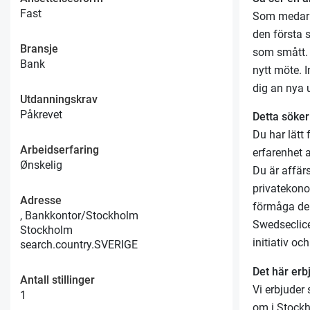
Fast
Som medarb
den första s
Bransje
som smått. R
Bank
nytt möte. I
dig an nya 
Utdanningskrav
Påkrevet
Detta söker
Du har lätt
Arbeidserfaring
erfarenhet 
Ønskelig
Du är affär
privatekono
Adresse
förmåga del
, Bankkontor/Stockholm
Swedseclice
Stockholm
initiativ oc
search.country.SVERIGE
Det här erb
Antall stillinger
Vi erbjuder
1
om i Stockh