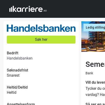
Ledig stillin
Søk her
Bedrift
Handelsbanken
Semes
Søknadsfrist
Bank
Snarest
Vill du lev
Heltid/Deltid
Tycker du o
Heltid
vardag? Har
Så ser en a
Ansettelsesform