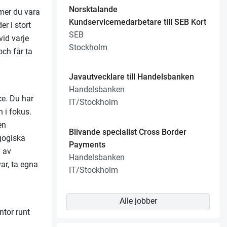
Norsktalande
mer du vara
Kundservicemedarbetare till SEB Kort
er i stort
SEB
vid varje
Stockholm
och får ta
Javautvecklare till Handelsbanken
Handelsbanken
ce. Du har
IT/Stockholm
n i fokus.
en
Blivande specialist Cross Border
agogiska
Payments
v av
Handelsbanken
ar, ta egna
IT/Stockholm
!
Alle jobber
ntor runt