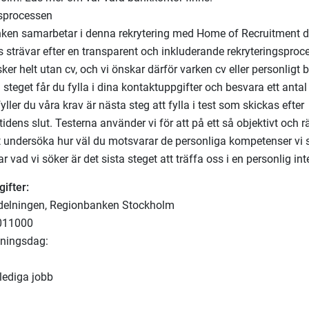
gsprocessen
en samarbetar i denna rekrytering med Home of Recruitment d
 strävar efter en transparent och inkluderande rekryteringspro
sker helt utan cv, och vi önskar därför varken cv eller personligt 
a steget får du fylla i dina kontaktuppgifter och besvara ett antal 
yller du våra krav är nästa steg att fylla i test som skickas efter
dens slut. Testerna använder vi för att på ett så objektivt och rä
 undersöka hur väl du motsvarar de personliga kompetenser vi 
 vad vi söker är det sista steget att träffa oss i en personlig int
ifter:
delningen, Regionbanken Stockholm
7011000
kningsdag:
l lediga jobb