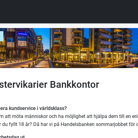
g
tervikarier Bankkontor
erera kundservice i världsklass?
m att möta människor och ha möjlighet att hjälpa dem till en en
 du fyllt 18 år? Då har vi på Handelsbanken sommarjobbet för d
rbetsdag ut