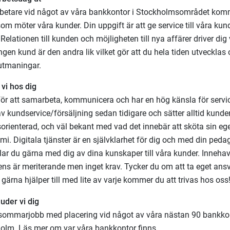
etare vid något av våra bankkontor i Stockholmsområdet kom
om möter våra kunder. Din uppgift är att ge service till våra kund
elationen till kunden och möjligheten till nya affärer driver dig 
ngen kund är den andra lik vilket gör att du hela tiden utvecklas 
utmaningar.
 vi hos dig
 för att samarbeta, kommunicera och har en hög känsla för servi
av kundservice/försäljning sedan tidigare och sätter alltid kunde
sorienterad, och väl bekant med vad det innebär att sköta sin eg
mi. Digitala tjänster är en självklarhet för dig och med din ped
ar du gärna med dig av dina kunskaper till våra kunder. Inneha
ns är meriterande men inget krav. Tycker du om att ta eget ansv
h gärna hjälper till med lite av varje kommer du att trivas hos oss
juder vi dig
 sommarjobb med placering vid något av våra nästan 90 bankko
olm. Läs mer om var våra bankkontor finns.