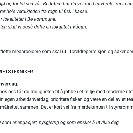
ljø og for laksen vår. Bedriften har drevet med havbruk i mer enn
rer hele verdikjeden fra rogn til fisk i kasse.
ar lokaliteter i Bø kommune,
en skal vi også drifte en lokalitet i Vågan.
 flotte medarbeidere som skal ut i foreldrepermisjon og søker der
RIFTSTEKNIKER
shverdag:
hos oss får du muligheten til å jobbe i et miljø med moderne utst
in egen arbeidshverdag, prioritere fisken og være en del av et t
målrettet sammen. Det er kort vei fra merdekanten til styreromm
g som er engasjert, nysgjerrig og som ønsker å utvikle deg.