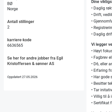
Dine viktig
BØ
• Daglig røk
Norge
• Drift, ve
• Gjennomfø
Antall stillinger
2
• Registrer
• Daglig dri
karriere-kode
Vi legger v
6636565
• Høyt fok
• Fagbrev e
Se her for andre jobber fra Egil
Kristoffersen & sønner AS
• D6, eller 
• Erfaring f
• Har gode 
Oppdatert 27.05.2026
• Besitter t
• Tar initat
• Villig til
• Sertifikat 