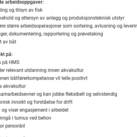
ste arbeidsoppgaver:
ting og tilsyn av fisk
dlikehold og ettersyn av anlegg og produksjonsteknisk utstyr
re større arbeidsoperasjoner som sortering, avlusning og leveri
inger, dokumentering, rapportering og prøvetaking
ft av båt
ekt på:
us på HMS
ller relevant utdanning innen akvakultur
annen båtførerkompetanse vil telle positivt
ra akvakultur
samarbeidsevner og kan jobbe fleksibelt og selvstendig
eknisk innsikt og forståelse for drift
iv og viser engasjement i arbeidet
 å inngå i turnus ved behov
for personbil