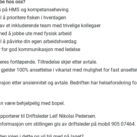
bbe hos oss?
us på HMS og kompetanseheving
il å prioritere fisken i hverdagen
l av et inkluderende team med trivelige kollegaer
 med å jobbe ute med fysisk arbeid
til å påvirke din egen arbeidshverdag
r for god kommunikasjon med ledelse
res fortløpende. Tiltredelse skjer etter avtale.
 gjelder 100% ansettelse i vikariat med mulighet for fast ansette
jon etter ansiennitet og avtale. Bedriften har helseforsikring fo
an være behjelpelig med bopel.
apporterer til Driftsleder Leif Nikolai Pedersen.
 informasjon om stillingen gis av driftsleder på mobil 905 07464
eg igjen i dette og vil bli med på laget?