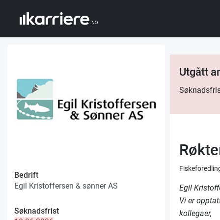
Utgått 
Søknadsfris
Røkte
Fiskeforedlin
Bedrift
Egil Kristoffersen & sønner AS
Egil Kristo
Vi er oppta
Søknadsfrist
kollegaer,