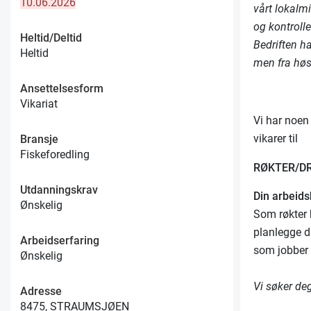
10.06.2026
vårt lokalmi
og kontrolle
Heltid/Deltid
Bedriften h
Heltid
men fra høst
Ansettelsesform
Vikariat
Vi har noen
vikarer til
Bransje
Fiskeforedling
RØKTER/D
Utdanningskrav
Din arbeid
Ønskelig
Som røkter 
planlegge d
Arbeidserfaring
som jobber 
Ønskelig
Vi søker de
Adresse
8475, STRAUMSJØEN