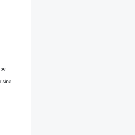
lse.
r sine
.