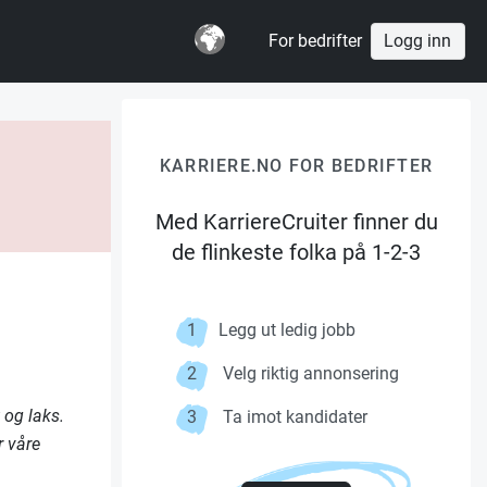
For bedrifter
Logg inn
KARRIERE.NO FOR BEDRIFTER
Med KarriereCruiter finner du
de flinkeste folka på 1-2-3
1
Legg ut ledig jobb
2
Velg riktig annonsering
 og laks.
3
Ta imot kandidater
r våre