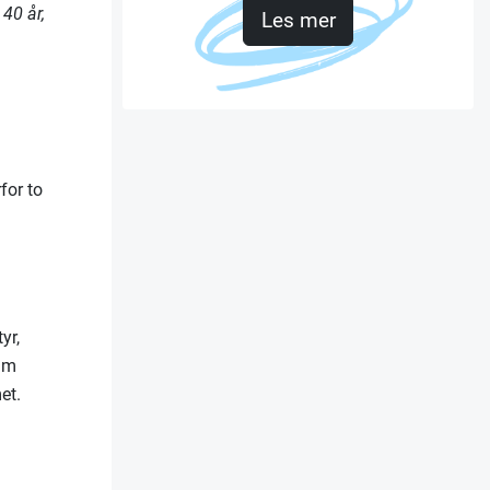
 40 år,
Les mer
for to
yr,
eam
et.