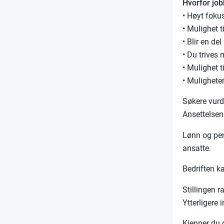
Hvorfor jo
• Høyt fok
• Mulighet t
• Blir en de
• Du trives
• Mulighet 
• Mulighete
Søkere vurde
Ansettelsen
Lønn og pens
ansatte.
Bedriften k
Stillingen r
Ytterligere
Kjenner du d