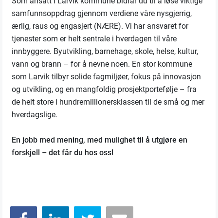
Som ansatt i Larvik kommune bidrar du til å løse viktige
samfunnsoppdrag gjennom verdiene våre nysgjerrig,
ærlig, raus og engasjert (NÆRE). Vi har ansvaret for
tjenester som er helt sentrale i hverdagen til våre
innbyggere. Byutvikling, barnehage, skole, helse, kultur,
vann og brann – for å nevne noen. En stor kommune
som Larvik tilbyr solide fagmiljøer, fokus på innovasjon
og utvikling, og en mangfoldig prosjektportefølje – fra
de helt store i hundremillionersklassen til de små og mer
hverdagslige.
En jobb med mening, med mulighet til å utgjøre en
forskjell – det får du hos oss!